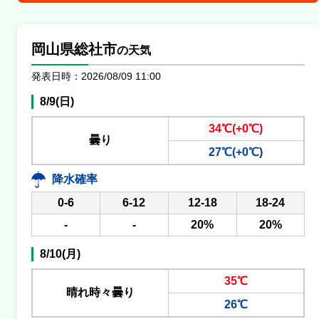
岡山県総社市
の天気
発表日時：2026/08/09 11:00
8/9(日)
34℃(+0℃)
曇り
27℃(+0℃)
降水確率
0-6
6-12
12-18
18-24
-
-
20%
20%
8/10(月)
35℃
晴れ時々曇り
26℃