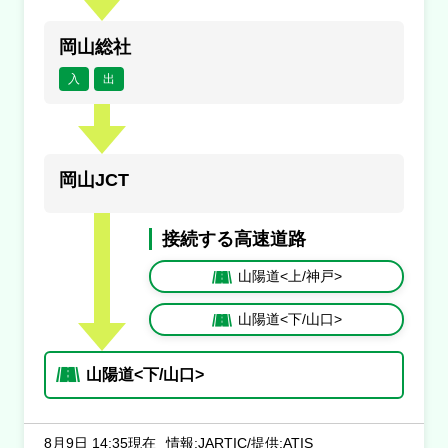
岡山総社
入
出
岡山JCT
接続する高速道路
山陽道<上/神戸>
山陽道<下/山口>
山陽道<下/山口>
8月9日 14:35現在
情報:JARTIC/提供:ATIS