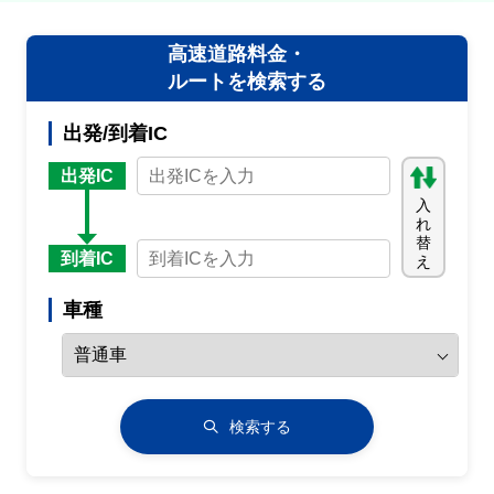
高速道路料金・
ルートを検索する
出発/到着IC
出発IC
入
れ
替
到着IC
え
車種
検索する