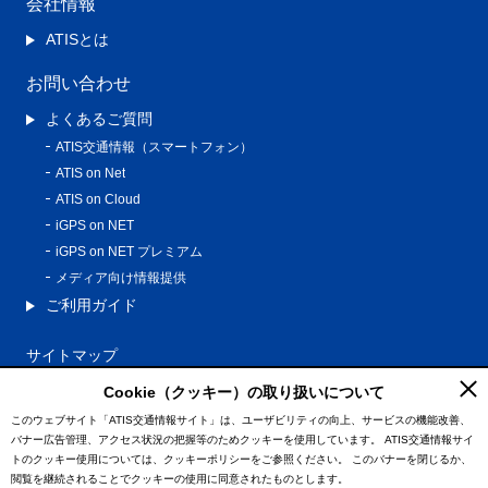
会社情報
ATISとは
お問い合わせ
よくあるご質問
ATIS交通情報（スマートフォン）
ATIS on Net
ATIS on Cloud
iGPS on NET
iGPS on NET プレミアム
メディア向け情報提供
ご利用ガイド
サイトマップ
プライバシーポリシー
Cookie（クッキー）の取り扱いについて
利用規約
このウェブサイト「ATIS交通情報サイト」は、ユーザビリティの向上、サービスの機能改善、
バナー広告管理、アクセス状況の把握等のためクッキーを使用しています。
ATIS交通情報サイ
特定商取引法に基づく表記
トのクッキー使用については、クッキーポリシーをご参照ください。
このバナーを閉じるか、
情報の外部通信について
閲覧を継続されることでクッキーの使用に同意されたものとします。