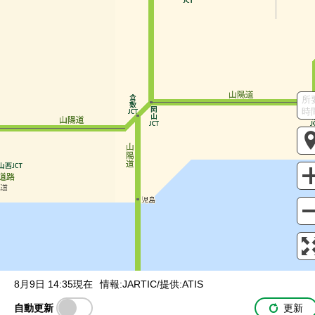
調整中
規制情報
事故
規制
入口・出口封鎖
本線外情報
通行止め
所
SA / PA
時
サービスエリア
パーキングエリア
駐車場の満車/空車状況
満車
混雑
空車
閉鎖
未提供・不明
ライブカメラ
一般公開中
有料登録ユーザー限定
有料登録ユーザー限定
IC間所要時間
インター間の
所要時間を表示
8月9日 14:35現在
情報:JARTIC/提供:ATIS
自動更新
更新