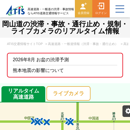
高速道路・一般道の渋滞・事故情報
会員登録
ログイン
ならATIS道路交通情報サービス
岡山道の渋滞・事故・通行止め・規制・
ライブカメラのリアルタイム情報
ATIS交通情報サイトTOP
> 高速道路・一般道情報（渋滞・事故・通行止め）
> 高
2026年8月 お盆の渋滞予測
熊本地震の影響について
リアルタイム
ライブカメラ
高速道路
表示設定
混雑
渋滞
通行止め
チェーン規制等