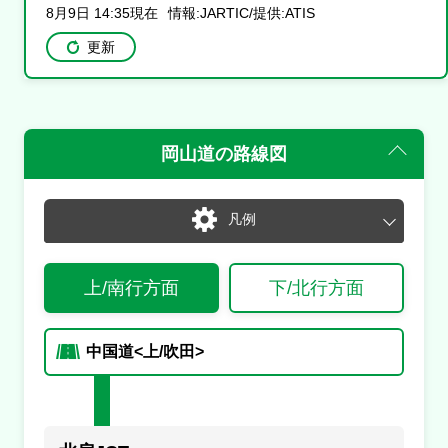
8月9日 14:35現在
情報:JARTIC/提供:ATIS
更新
岡山道
の路線図
凡例
通常
渋滞・混雑
上/南行方面
下/北行方面
通行止め
チェーン規制等
入口あり
出口あり
入
出
中国道<上/吹田>
入口封鎖
出口封鎖
入閉
出閉
通行止め
事故
止
事
規制
規