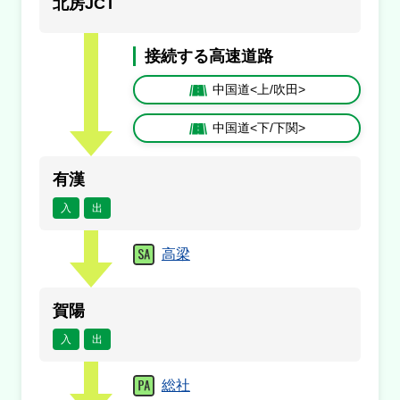
北房JCT
満車
混雑
空車
閉鎖
接続する高速道路
未提供・不明
中国道<上/吹田>
中国道<下/下関>
有漢
入
出
高梁
賀陽
入
出
総社