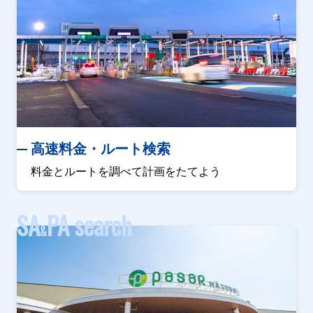
高速料金・ルート検索
料金とルートを調べて計画をたてよう
SA
PA search
&