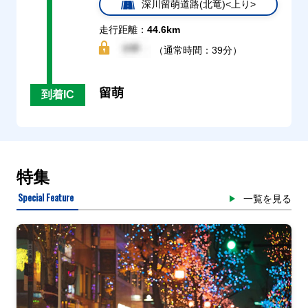
深川留萌道路(北竜)<上り>
走行距離：
44.6km
（通常時間：39分）
留萌
到着IC
特集
Special Feature
一覧を見る