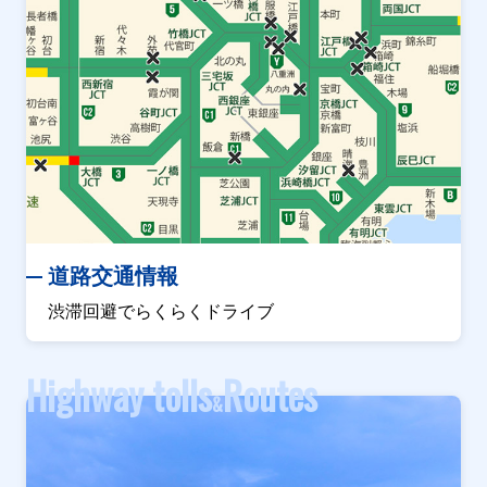
道路交通情報
渋滞回避でらくらくドライブ
Highway tolls
Routes
&