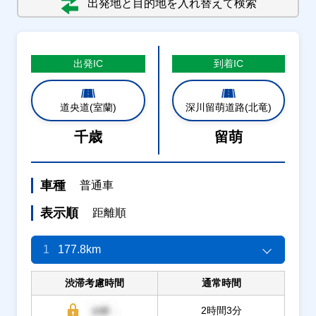
出発地と目的地を入れ替えて検索
出発
IC
到着
IC
道央道(室蘭)
深川留萌道路(北竜)
千歳
留萌
車種
普通車
表示順
距離順
1
177.8km
渋滞考慮時間
通常時間
2時間3分