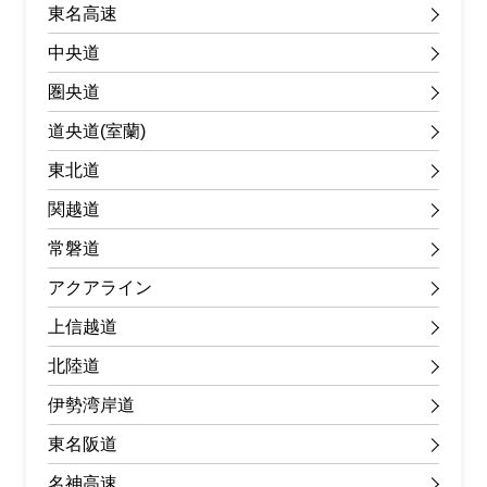
東名高速
中央道
圏央道
道央道(室蘭)
東北道
関越道
常磐道
アクアライン
上信越道
北陸道
伊勢湾岸道
東名阪道
名神高速