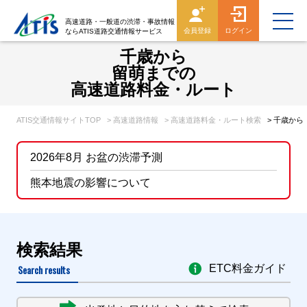
高速道路・一般道の渋滞・事故情報
会員登録
ログイン
ならATIS道路交通情報サービス
千歳から
留萌までの
高速道路料金・ルート
ATIS交通情報サイトTOP
> 高速道路情報
> 高速道路料金・ルート検索
> 千歳か
2026年8月 お盆の渋滞予測
熊本地震の影響について
検索結果
Search results
ETC料金ガイド