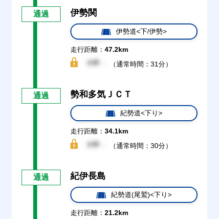
伊勢関
通過
伊勢道<下/伊勢>
走行距離：
47.2km
（通常時間：31分）
勢和多気ＪＣＴ
通過
紀勢道<下り>
走行距離：
34.1km
（通常時間：30分）
紀伊長島
通過
紀勢道(尾鷲)<下り>
走行距離：
21.2km