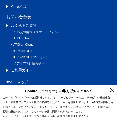
ATISとは
お問い合わせ
よくあるご質問
ATIS交通情報（スマートフォン）
ATIS on Net
ATIS on Cloud
iGPS on NET
iGPS on NET プレミアム
メディア向け情報提供
ご利用ガイド
サイトマップ
プライバシーポリシー
Cookie（クッキー）の取り扱いについて
利用規約
このウェブサイト「ATIS交通情報サイト」は、ユーザビリティの向上、サービスの機能改善、
バナー広告管理、アクセス状況の把握等のためクッキーを使用しています。
ATIS交通情報サイ
特定商取引法に基づく表記
トのクッキー使用については、クッキーポリシーをご参照ください。
このバナーを閉じるか、
情報の外部通信について
閲覧を継続されることでクッキーの使用に同意されたものとします。
同意いただけない場合は、ブラウザのクッキーの設定を無効化してください。