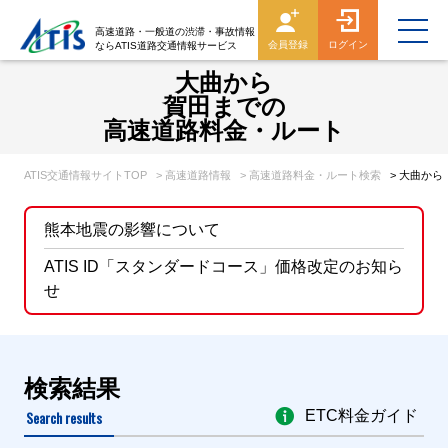
高速道路・一般道の渋滞・事故情報
会員登録
ログイン
ならATIS道路交通情報サービス
大曲から
賀田までの
高速道路料金・ルート
ATIS交通情報サイトTOP
> 高速道路情報
> 高速道路料金・ルート検索
> 大曲か
熊本地震の影響について
ATIS ID「スタンダードコース」価格改定のお知ら
せ
検索結果
Search results
ETC料金ガイド