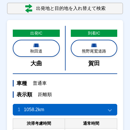
出発地と目的地を入れ替えて検索
出発
IC
到着
IC
秋田道
熊野尾鷲道路
大曲
賀田
車種
普通車
表示順
距離順
1
1058.2km
渋滞考慮時間
通常時間