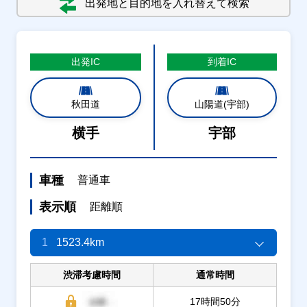
出発地と目的地を入れ替えて検索
出発
IC
到着
IC
秋田道
山陽道(宇部)
横手
宇部
車種
普通車
表示順
距離順
1
1523.4km
渋滞考慮時間
通常時間
17時間50分