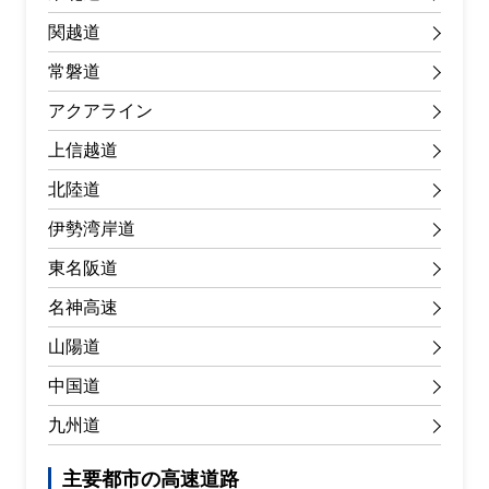
関越道
常磐道
アクアライン
上信越道
北陸道
伊勢湾岸道
東名阪道
名神高速
山陽道
中国道
九州道
主要都市の高速道路