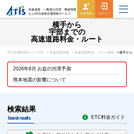
高速道路・一般道の渋滞・事故情報
会員登録
ログイン
ならATIS道路交通情報サービス
横手から
宇部までの
高速道路料金・ルート
ATIS交通情報サイトTOP
> 高速道路情報
> 高速道路料金・ルート検索
> 横手か
2026年8月 お盆の渋滞予測
熊本地震の影響について
検索結果
Search results
ETC料金ガイド