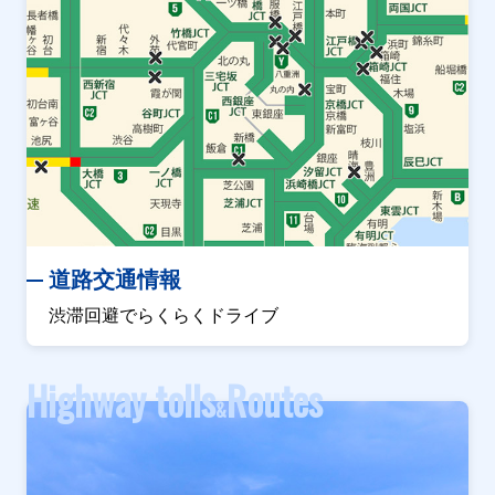
道路交通情報
渋滞回避でらくらくドライブ
Highway tolls
Routes
&