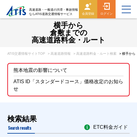
高速道路・一般道の渋滞・事故情報
会員登録
ログイン
ならATIS道路交通情報サービス
横手から
倉敷までの
高速道路料金・ルート
ATIS交通情報サイトTOP
> 高速道路情報
> 高速道路料金・ルート検索
> 横手か
熊本地震の影響について
ATIS ID「スタンダードコース」価格改定のお知ら
せ
検索結果
Search results
ETC料金ガイド