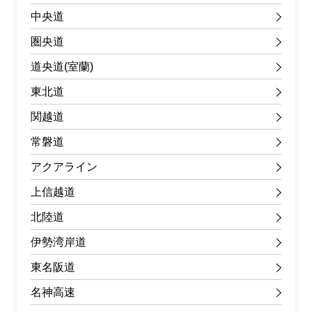
中央道
圏央道
道央道(室蘭)
東北道
関越道
常磐道
アクアライン
上信越道
北陸道
伊勢湾岸道
東名阪道
名神高速