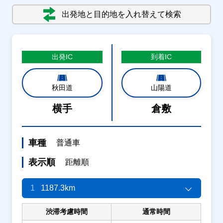
出発地と目的地を入れ替えて検索
出発
IC
到着
IC
秋田道
山陽道
横手
倉敷
車種
普通車
表示順
距離順
1
1187.3km
渋滞考慮時間
通常時間