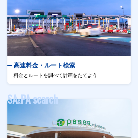
高速料金・ルート検索
料金とルートを調べて計画をたてよう
SA
PA search
&