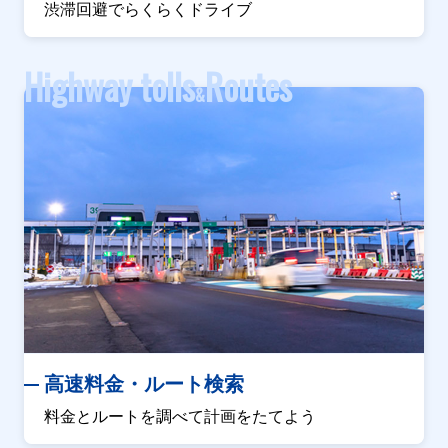
渋滞回避でらくらくドライブ
Highway tolls
Routes
&
高速料金・ルート検索
料金とルートを調べて計画をたてよう