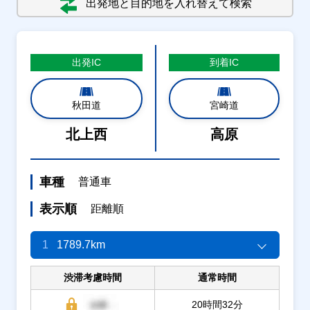
出発地と目的地を入れ替えて検索
出発
IC
到着
IC
秋田道
宮崎道
北上西
高原
車種
普通車
表示順
距離順
1
1789.7km
渋滞考慮時間
通常時間
20時間32分