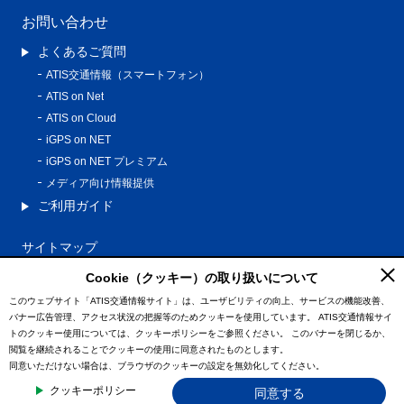
お問い合わせ
よくあるご質問
ATIS交通情報（スマートフォン）
ATIS on Net
ATIS on Cloud
iGPS on NET
iGPS on NET プレミアム
メディア向け情報提供
ご利用ガイド
サイトマップ
プライバシーポリシー
Cookie（クッキー）の取り扱いについて
利用規約
このウェブサイト「ATIS交通情報サイト」は、ユーザビリティの向上、サービスの機能改善、
バナー広告管理、アクセス状況の把握等のためクッキーを使用しています。
ATIS交通情報サイ
特定商取引法に基づく表記
トのクッキー使用については、クッキーポリシーをご参照ください。
このバナーを閉じるか、
情報の外部通信について
閲覧を継続されることでクッキーの使用に同意されたものとします。
同意いただけない場合は、ブラウザのクッキーの設定を無効化してください。
© ATIS Co.,Ltd. All Rights Reserved.
クッキーポリシー
同意する