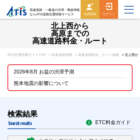
高速道路・一般道の渋滞・事故情報
会員登録
ログイン
ならATIS道路交通情報サービス
北上西から
高原までの
高速道路料金・ルート
ATIS交通情報サイトTOP
> 高速道路情報
> 高速道路料金・ルート検索
> 北上西
2026年8月 お盆の渋滞予測
熊本地震の影響について
検索結果
Search results
ETC料金ガイド