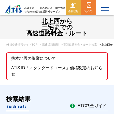
高速道路・一般道の渋滞・事故情報
会員登録
ログイン
ならATIS道路交通情報サービス
北上西から
三宅までの
高速道路料金・ルート
ATIS交通情報サイトTOP
> 高速道路情報
> 高速道路料金・ルート検索
> 北上西
熊本地震の影響について
ATIS ID「スタンダードコース」価格改定のお知ら
せ
検索結果
Search results
ETC料金ガイド