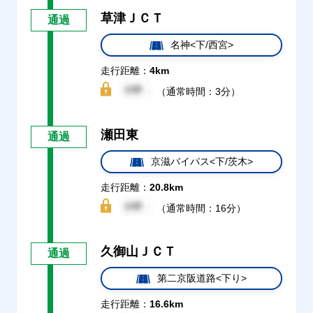
草津ＪＣＴ
通過
名神<下/西宮>
走行距離：
4km
（通常時間：3分）
瀬田東
通過
京滋バイパス<下/茨木>
走行距離：
20.8km
（通常時間：16分）
久御山ＪＣＴ
通過
第二京阪道路<下り>
走行距離：
16.6km