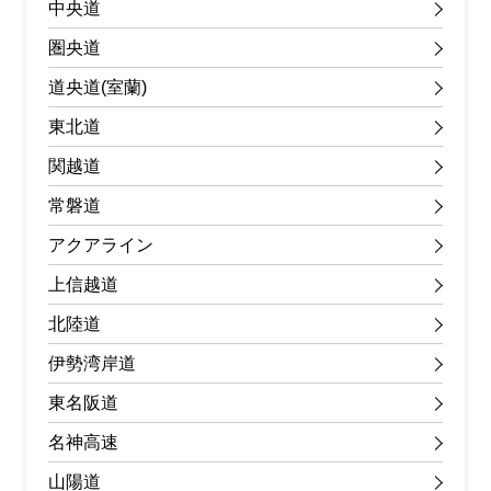
中央道
圏央道
道央道(室蘭)
東北道
関越道
常磐道
アクアライン
上信越道
北陸道
伊勢湾岸道
東名阪道
名神高速
山陽道