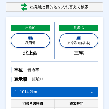
出発地と目的地を入れ替えて検索
出発
IC
到着
IC
秋田道
京奈和道(橋本)
北上西
三宅
車種
普通車
表示順
距離順
1
1014.2km
渋滞考慮時間
通常時間