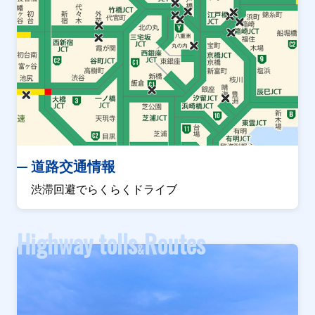
道路交通情報
渋滞回避でらくらくドライブ
Highway tolls
Routes
&