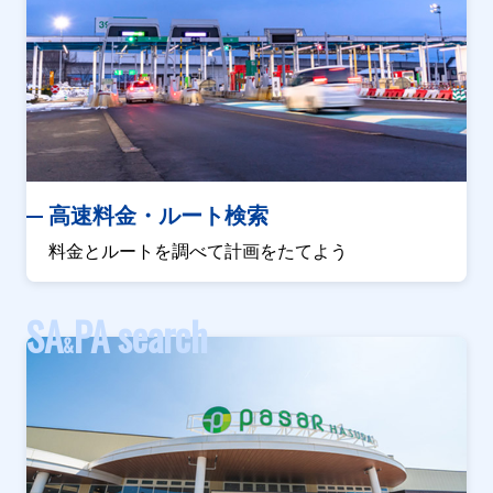
高速料金・ルート検索
料金とルートを調べて計画をたてよう
SA
PA search
&