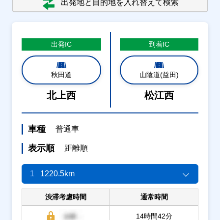
出発地と目的地を入れ替えて検索
出発
IC
到着
IC
秋田道
山陰道(益田)
北上西
松江西
車種
普通車
表示順
距離順
1
1220.5km
渋滞考慮時間
通常時間
14時間42分