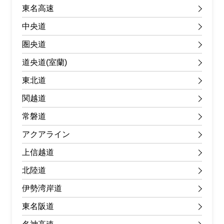
東名高速
中央道
圏央道
道央道(室蘭)
東北道
関越道
常磐道
アクアライン
上信越道
北陸道
伊勢湾岸道
東名阪道