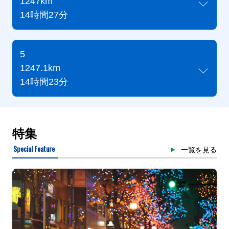
1247km
14時間27分
5
1247.1km
14時間23分
特集
Special Feature
一覧を見る