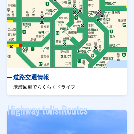
道路交通情報
渋滞回避でらくらくドライブ
Highway tolls
Routes
&