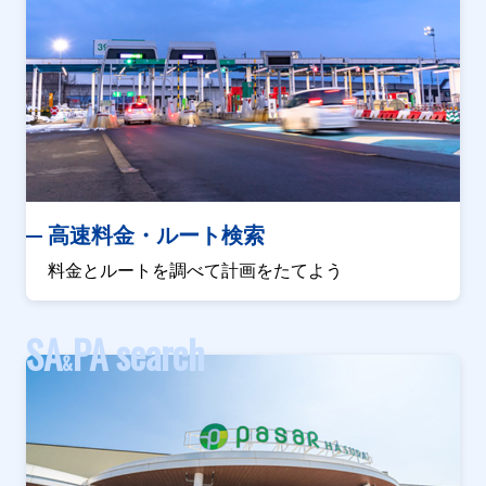
高速料金・ルート検索
料金とルートを調べて計画をたてよう
SA
PA search
&