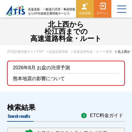
高速道路・一般道の渋滞・事故情報
会員登録
ログイン
ならATIS道路交通情報サービス
北上西から
松江西までの
高速道路料金・ルート
ATIS交通情報サイトTOP
> 高速道路情報
> 高速道路料金・ルート検索
> 北上西
2026年8月 お盆の渋滞予測
熊本地震の影響について
検索結果
Search results
ETC料金ガイド