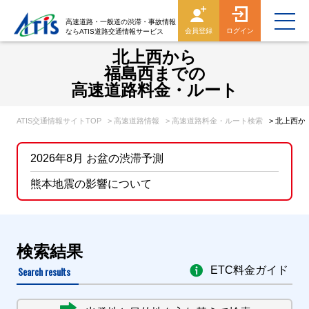
高速道路・一般道の渋滞・事故情報
会員登録
ログイン
ならATIS道路交通情報サービス
北上西から
福島西までの
高速道路料金・ルート
ATIS交通情報サイトTOP
> 高速道路情報
> 高速道路料金・ルート検索
> 北上西
2026年8月 お盆の渋滞予測
熊本地震の影響について
検索結果
Search results
ETC料金ガイド