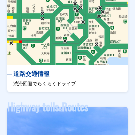
道路交通情報
渋滞回避でらくらくドライブ
Highway tolls
Routes
&