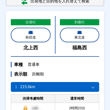
出発地と目的地を入れ替えて検索
出発
IC
到着
IC
秋田道
東北道
北上西
福島西
車種
普通車
表示順
距離順
1
215.6km
渋滞考慮時間
通常時間
2時間23分