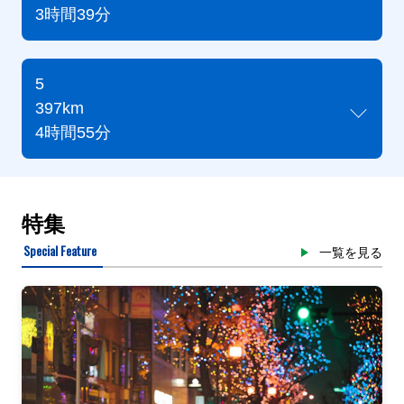
3時間39分
5
397km
4時間55分
特集
Special Feature
一覧を見る