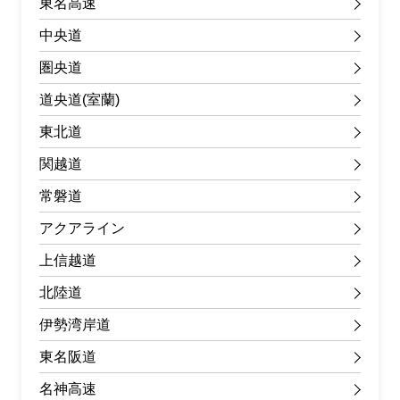
東名高速
中央道
圏央道
道央道(室蘭)
東北道
関越道
常磐道
アクアライン
上信越道
北陸道
伊勢湾岸道
東名阪道
名神高速