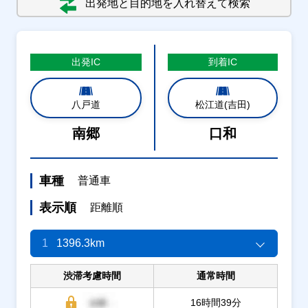
出発地と目的地を入れ替えて検索
出発
IC
到着
IC
八戸道
松江道(吉田)
南郷
口和
車種
普通車
表示順
距離順
1
1396.3km
渋滞考慮時間
通常時間
16時間39分