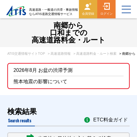
高速道路・一般道の渋滞・事故情報
会員登録
ログイン
ならATIS道路交通情報サービス
南郷から
口和までの
高速道路料金・ルート
ATIS交通情報サイトTOP
> 高速道路情報
> 高速道路料金・ルート検索
> 南郷か
2026年8月 お盆の渋滞予測
熊本地震の影響について
検索結果
Search results
ETC料金ガイド