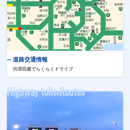
道路交通情報
渋滞回避でらくらくドライブ
Highway tolls
Routes
&