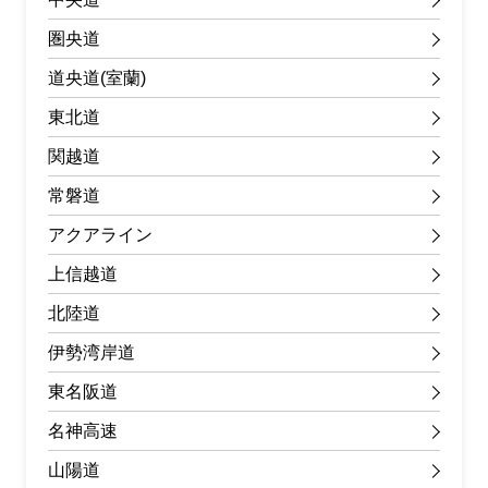
圏央道
道央道(室蘭)
東北道
関越道
常磐道
アクアライン
上信越道
北陸道
伊勢湾岸道
東名阪道
名神高速
山陽道