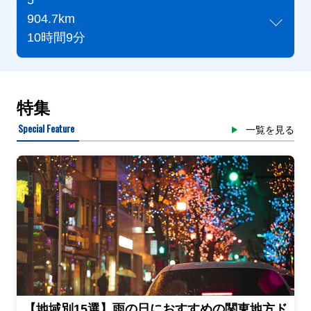
5
904.7km
10時間9分
特集
Special Feature
一覧を見る
【地域別15選】雨の日におすすめの関東地方ド