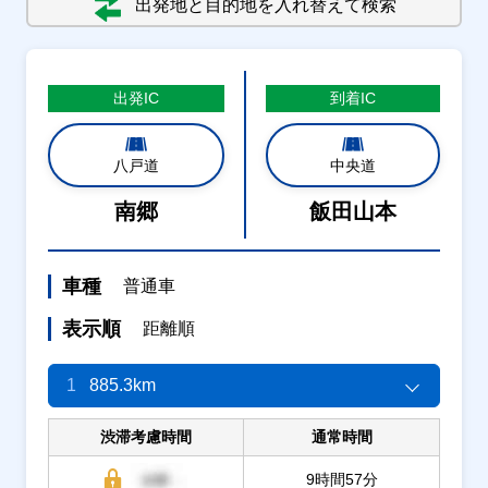
出発地と目的地を入れ替えて検索
出発
IC
到着
IC
八戸道
中央道
南郷
飯田山本
車種
普通車
表示順
距離順
1
885.3km
渋滞考慮時間
通常時間
9時間57分