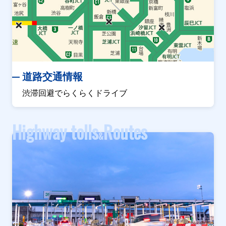
道路交通情報
渋滞回避でらくらくドライブ
Highway tolls
Routes
&