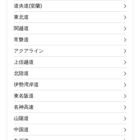
道央道(室蘭)
東北道
関越道
常磐道
アクアライン
上信越道
北陸道
伊勢湾岸道
東名阪道
名神高速
山陽道
中国道