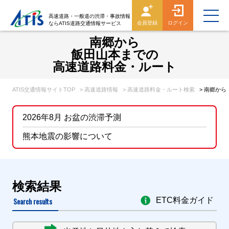
高速道路・一般道の渋滞・事故情報
会員登録
ログイン
ならATIS道路交通情報サービス
南郷から
飯田山本までの
高速道路料金・ルート
ATIS交通情報サイトTOP
> 高速道路情報
> 高速道路料金・ルート検索
> 南郷か
2026年8月 お盆の渋滞予測
熊本地震の影響について
検索結果
Search results
ETC料金ガイド