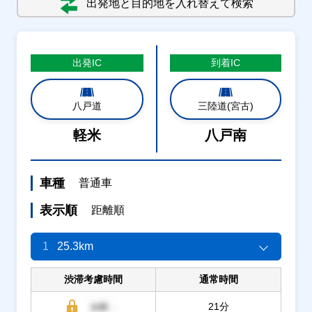
出発地と目的地を入れ替えて検索
出発
IC
到着
IC
八戸道
三陸道(宮古)
軽米
八戸南
車種
普通車
表示順
距離順
1
25.3km
渋滞考慮時間
通常時間
21分