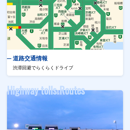
道路交通情報
渋滞回避でらくらくドライブ
Highway tolls
Routes
&