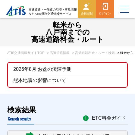
高速道路・一般道の渋滞・事故情報
会員登録
ログイン
ならATIS道路交通情報サービス
軽米から
八戸南までの
高速道路料金・ルート
ATIS交通情報サイトTOP
> 高速道路情報
> 高速道路料金・ルート検索
> 軽米か
2026年8月 お盆の渋滞予測
熊本地震の影響について
検索結果
Search results
ETC料金ガイド