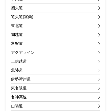
圏央道
道央道(室蘭)
東北道
関越道
常磐道
アクアライン
上信越道
北陸道
伊勢湾岸道
東名阪道
名神高速
山陽道