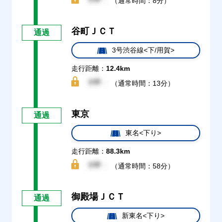
（通常時間：8分）
谷町ＪＣＴ
通過
3号渋谷線<下/用賀>
走行距離：
12.4km
（通常時間：13分）
東京
通過
東名<下り>
走行距離：
88.3km
（通常時間：58分）
御殿場ＪＣＴ
通過
新東名<下り>