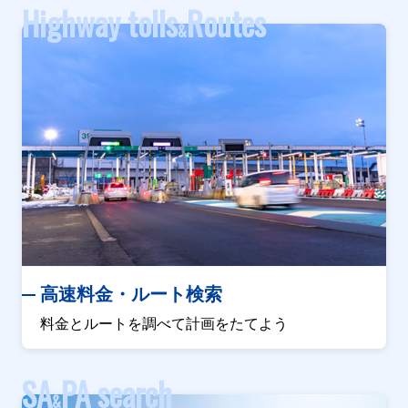
Highway tolls
Routes
&
高速料金・ルート検索
料金とルートを調べて計画をたてよう
SA
PA search
&