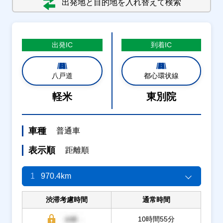
出発地と目的地を入れ替えて検索
出発
IC
到着
IC
八戸道
都心環状線
軽米
東別院
車種
普通車
表示順
距離順
1
970.4km
渋滞考慮時間
通常時間
10時間55分