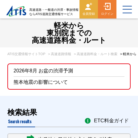
高速道路・一般道の渋滞・事故情報
会員登録
ログイン
ならATIS道路交通情報サービス
軽米から
東別院までの
高速道路料金・ルート
ATIS交通情報サイトTOP
> 高速道路情報
> 高速道路料金・ルート検索
> 軽米か
2026年8月 お盆の渋滞予測
熊本地震の影響について
検索結果
Search results
ETC料金ガイド