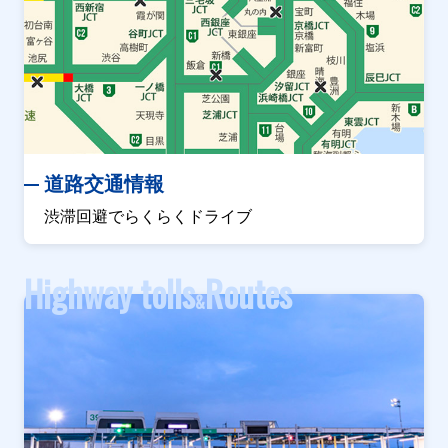
道路交通情報
渋滞回避でらくらくドライブ
Highway tolls
Routes
&