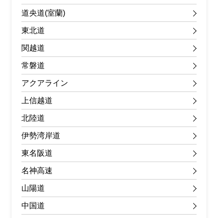
道央道(室蘭)
東北道
関越道
常磐道
アクアライン
上信越道
北陸道
伊勢湾岸道
東名阪道
名神高速
山陽道
中国道