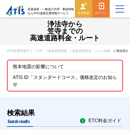
高速道路・一般道の渋滞・事故情報
会員登録
ログイン
ならATIS道路交通情報サービス
浄法寺から
笠寺までの
高速道路料金・ルート
ATIS交通情報サイトTOP
> 高速道路情報
> 高速道路料金・ルート検索
> 浄法寺
熊本地震の影響について
ATIS ID「スタンダードコース」価格改定のお知ら
せ
検索結果
Search results
ETC料金ガイド