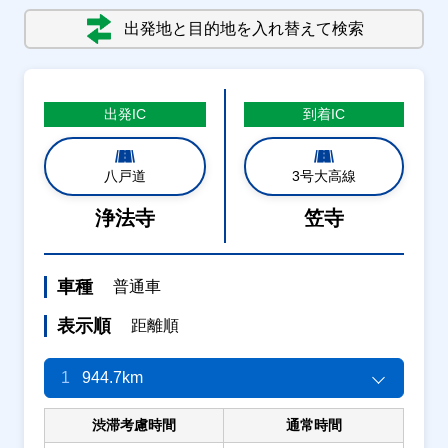
出発地と目的地を入れ替えて検索
出発
IC
到着
IC
八戸道
3号大高線
浄法寺
笠寺
車種
普通車
表示順
距離順
1
944.7km
渋滞考慮時間
通常時間