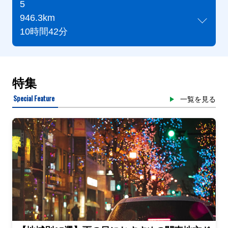
5
946.3km
10時間42分
特集
Special Feature
一覧を見る