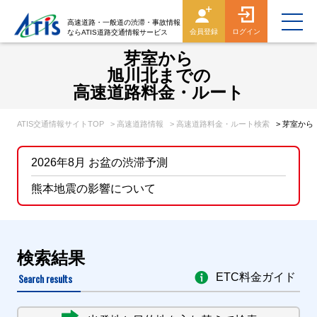
高速道路・一般道の渋滞・事故情報
会員登録
ログイン
ならATIS道路交通情報サービス
芽室から
旭川北までの
高速道路料金・ルート
ATIS交通情報サイトTOP
> 高速道路情報
> 高速道路料金・ルート検索
> 芽室か
2026年8月 お盆の渋滞予測
熊本地震の影響について
検索結果
Search results
ETC料金ガイド