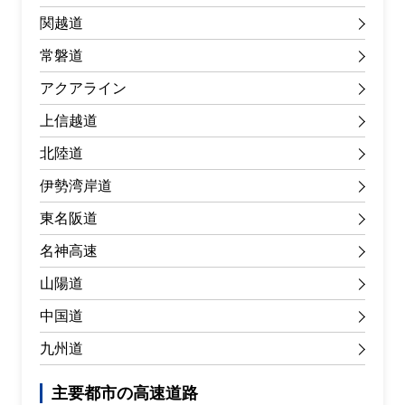
関越道
常磐道
アクアライン
上信越道
北陸道
伊勢湾岸道
東名阪道
名神高速
山陽道
中国道
九州道
主要都市の高速道路