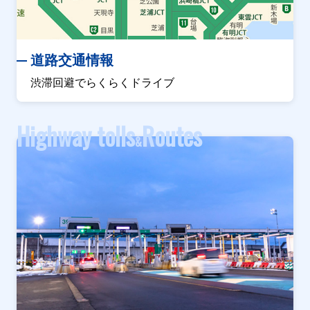
道路交通情報
渋滞回避でらくらくドライブ
Highway tolls
Routes
&