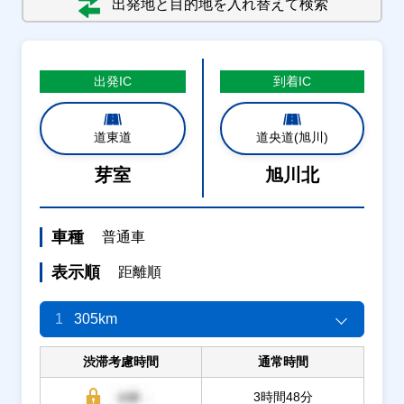
出発地と目的地を入れ替えて検索
出発
IC
到着
IC
道東道
道央道(旭川)
芽室
旭川北
車種
普通車
表示順
距離順
1
305km
渋滞考慮時間
通常時間
3時間48分