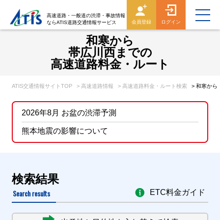
高速道路・一般道の渋滞・事故情報
会員登録
ログイン
ならATIS道路交通情報サービス
和寒から
帯広川西までの
高速道路料金・ルート
ATIS交通情報サイトTOP
> 高速道路情報
> 高速道路料金・ルート検索
> 和寒か
2026年8月 お盆の渋滞予測
熊本地震の影響について
検索結果
Search results
ETC料金ガイド