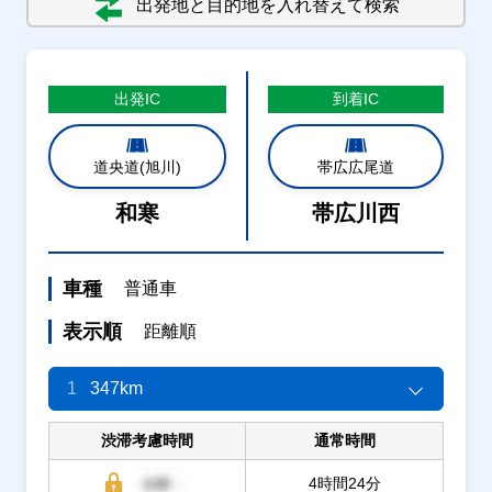
出発地と目的地を入れ替えて検索
出発
IC
到着
IC
道央道(旭川)
帯広広尾道
和寒
帯広川西
車種
普通車
表示順
距離順
1
347km
渋滞考慮時間
通常時間
4時間24分