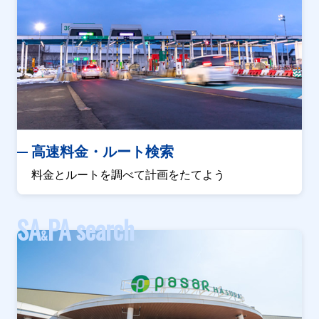
高速料金・ルート検索
料金とルートを調べて計画をたてよう
SA
PA search
&