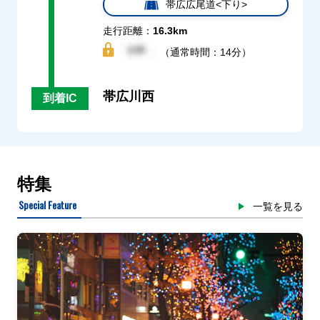
帯広広尾道<下り>
走行距離：
16.3km
（通常時間：14分）
帯広川西
到着IC
特集
Special Feature
一覧を見る