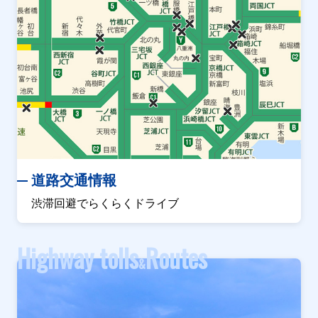
道路交通情報
渋滞回避でらくらくドライブ
Highway tolls
Routes
&