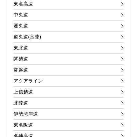
東名高速
中央道
圏央道
道央道(室蘭)
東北道
関越道
常磐道
アクアライン
上信越道
北陸道
伊勢湾岸道
東名阪道
名神高速