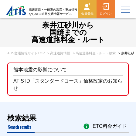
高速道路・一般道の渋滞・事故情報
会員登録
ログイン
ならATIS道路交通情報サービス
奈井江砂川から
国縫までの
高速道路料金・ルート
ATIS交通情報サイトTOP
> 高速道路情報
> 高速道路料金・ルート検索
> 奈井江
熊本地震の影響について
ATIS ID「スタンダードコース」価格改定のお知ら
せ
検索結果
Search results
ETC料金ガイド