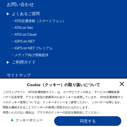
お問い合わせ
よくあるご質問
ATIS交通情報（スマートフォン）
ATIS on Net
ATIS on Cloud
iGPS on NET
iGPS on NET プレミアム
メディア向け情報提供
ご利用ガイド
サイトマップ
プライバシーポリシー
Cookie（クッキー）の取り扱いについて
利用規約
このウェブサイト「ATIS交通情報サイト」は、ユーザビリティの向上、サービスの機能改善、
バナー広告管理、アクセス状況の把握等のためクッキーを使用しています。
ATIS交通情報サイ
特定商取引法に基づく表記
トのクッキー使用については、クッキーポリシーをご参照ください。
このバナーを閉じるか、
情報の外部通信について
閲覧を継続されることでクッキーの使用に同意されたものとします。
同意いただけない場合は、ブラウザのクッキーの設定を無効化してください。
© ATIS Co.,Ltd. All Rights Reserved.
クッキーポリシー
同意する