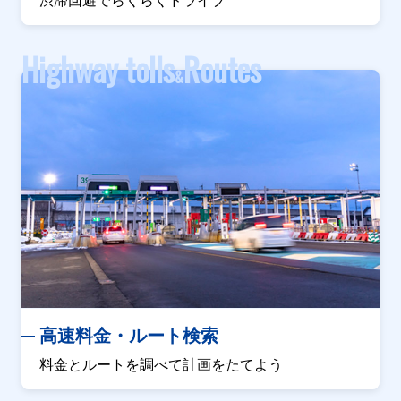
渋滞回避でらくらくドライブ
Highway tolls
Routes
&
高速料金・ルート検索
料金とルートを調べて計画をたてよう