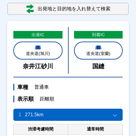
出発地と目的地を入れ替えて検索
出発
IC
到着
IC
道央道(旭川)
道央道(室蘭)
奈井江砂川
国縫
車種
普通車
表示順
距離順
1
271.5km
渋滞考慮時間
通常時間