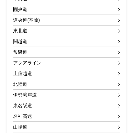
圏央道
道央道(室蘭)
東北道
関越道
常磐道
アクアライン
上信越道
北陸道
伊勢湾岸道
東名阪道
名神高速
山陽道