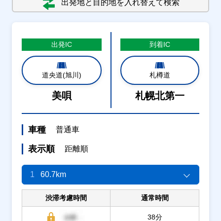
出発地と目的地を入れ替えて検索
出発
IC
到着
IC
道央道(旭川)
札樽道
美唄
札幌北第一
車種
普通車
表示順
距離順
1
60.7km
渋滞考慮時間
通常時間
38分