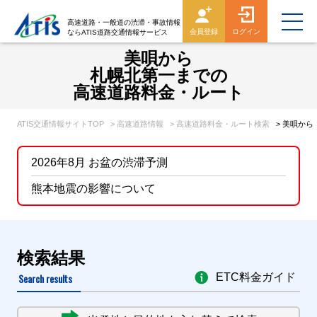
高速道路・一般道の渋滞・事故情報
会員登録
ログイン
ならATIS道路交通情報サービス
美唄から
札幌北第一までの
高速道路料金・ルート
ATIS交通情報サイトTOP
> 高速道路情報
> 高速道路料金・ルート検索
> 美唄か
2026年8月 お盆の渋滞予測
熊本地震の影響について
検索結果
Search results
ETC料金ガイド