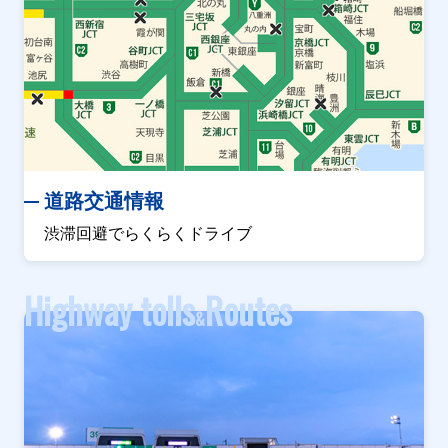
道路交通情報
渋滞回避でらくらくドライブ
Highway tolls
Routes
&