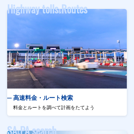
Highway tolls
Routes
&
高速料金・ルート検索
料金とルートを調べて計画をたてよう
SA
PA search
&