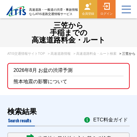
高速道路・一般道の渋滞・事故情報
会員登録
ログイン
ならATIS道路交通情報サービス
三笠から
手稲までの
高速道路料金・ルート
ATIS交通情報サイトTOP
> 高速道路情報
> 高速道路料金・ルート検索
> 三笠か
2026年8月 お盆の渋滞予測
熊本地震の影響について
検索結果
Search results
ETC料金ガイド