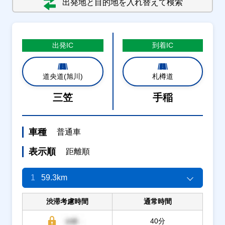
出発地と目的地を入れ替えて検索
出発
IC
到着
IC
道央道(旭川)
札樽道
三笠
手稲
車種
普通車
表示順
距離順
1
59.3km
渋滞考慮時間
通常時間
40分