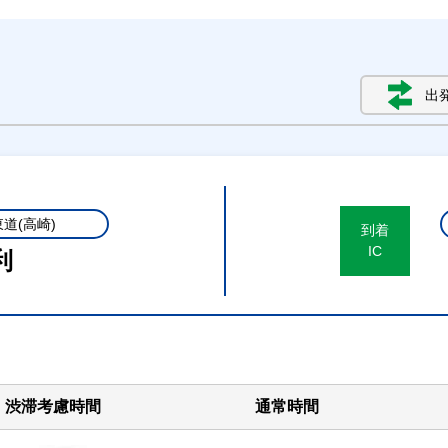
出
道(高崎)
到着
IC
利
渋滞考慮時間
通常時間