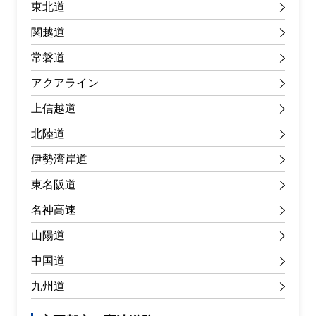
東北道
関越道
常磐道
アクアライン
上信越道
北陸道
伊勢湾岸道
東名阪道
名神高速
山陽道
中国道
九州道