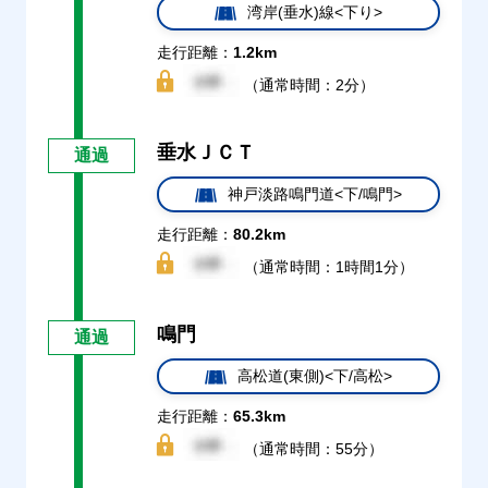
湾岸(垂水)線<下り>
走行距離：
1.2km
（通常時間：2分）
垂水ＪＣＴ
通過
神戸淡路鳴門道<下/鳴門>
走行距離：
80.2km
（通常時間：1時間1分）
鳴門
通過
高松道(東側)<下/高松>
走行距離：
65.3km
（通常時間：55分）