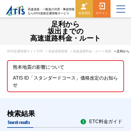
高速道路・一般道の渋滞・事故情報
会員登録
ログイン
ならATIS道路交通情報サービス
足利から
坂出までの
高速道路料金・ルート
ATIS交通情報サイトTOP
> 高速道路情報
> 高速道路料金・ルート検索
> 足利か
熊本地震の影響について
ATIS ID「スタンダードコース」価格改定のお知ら
せ
検索結果
Search results
ETC料金ガイド