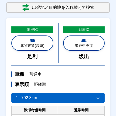
出発地と目的地を入れ替えて検索
出発
IC
到着
IC
北関東道(高崎)
瀬戸中央道
足利
坂出
車種
普通車
表示順
距離順
1
792.3km
渋滞考慮時間
通常時間