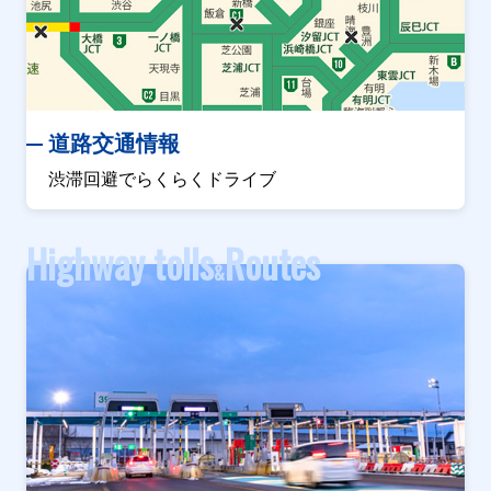
道路交通情報
渋滞回避でらくらくドライブ
Highway tolls
Routes
&