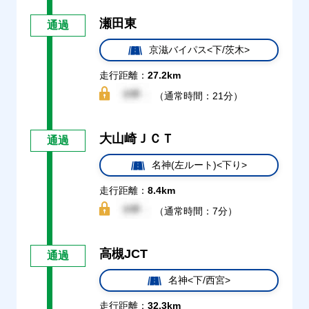
瀬田東
通過
京滋バイパス<下/茨木>
走行距離：
27.2km
（通常時間：21分）
大山崎ＪＣＴ
通過
名神(左ルート)<下り>
走行距離：
8.4km
（通常時間：7分）
高槻JCT
通過
名神<下/西宮>
走行距離：
32.3km