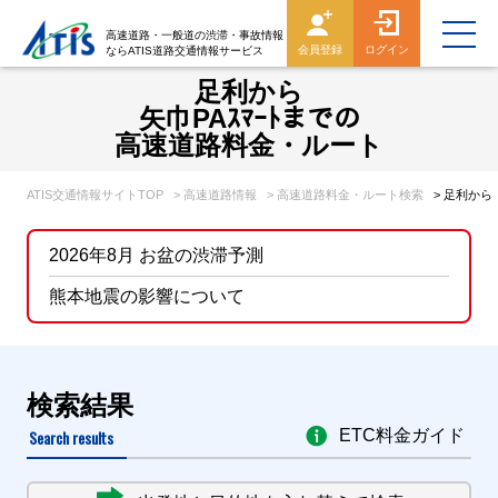
高速道路・一般道の渋滞・事故情報
会員登録
ログイン
ならATIS道路交通情報サービス
足利から
矢巾PAｽﾏｰﾄまでの
高速道路料金・ルート
ATIS交通情報サイトTOP
> 高速道路情報
> 高速道路料金・ルート検索
> 足利から
2026年8月 お盆の渋滞予測
熊本地震の影響について
検索結果
Search results
ETC料金ガイド