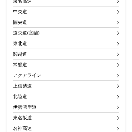
東名高速
中央道
圏央道
道央道(室蘭)
東北道
関越道
常磐道
アクアライン
上信越道
北陸道
伊勢湾岸道
東名阪道
名神高速