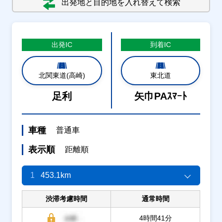
出発地と目的地を入れ替えて検索
出発
IC
到着
IC
北関東道(高崎)
東北道
足利
矢巾PAｽﾏｰﾄ
車種
普通車
表示順
距離順
1
453.1km
渋滞考慮時間
通常時間
4時間41分