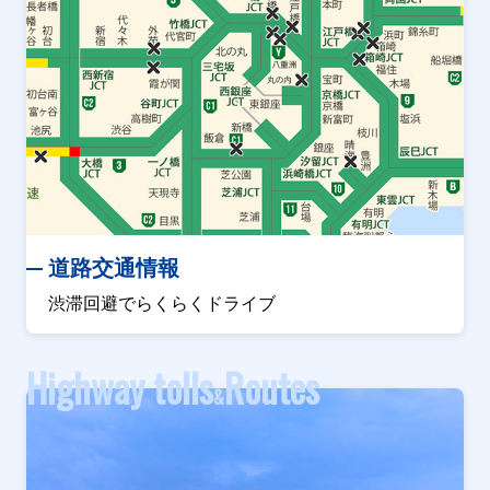
道路交通情報
渋滞回避でらくらくドライブ
Highway tolls
Routes
&