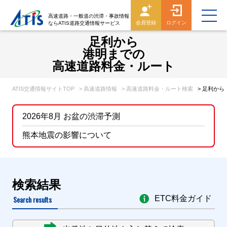
高速道路・一般道の渋滞・事故情報
会員登録
ログイン
ならATIS道路交通情報サービス
足利から
港明までの
高速道路料金・ルート
ATIS交通情報サイトTOP
> 高速道路情報
> 高速道路料金・ルート検索
> 足利か
2026年8月 お盆の渋滞予測
熊本地震の影響について
検索結果
Search results
ETC料金ガイド