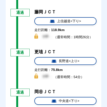
藤岡ＪＣＴ
通過
上信越道<下り>
走行距離：
118.9km
（通常時間：1時間26分）
更埴ＪＣＴ
通過
長野道<上り>
走行距離：
75.8km
（通常時間：54分）
岡谷ＪＣＴ
通過
中央道<下り>