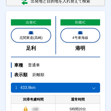
出発地と目的地を入れ替えて検索
出発
IC
到着
IC
北関東道(高崎)
4号東海線
足利
港明
車種
普通車
表示順
距離順
1
433.9km
渋滞考慮時間
通常時間
5時間20分