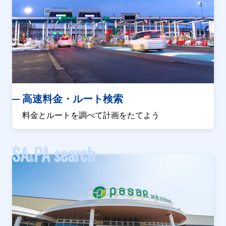
高速料金・ルート検索
料金とルートを調べて計画をたてよう
SA
PA search
&