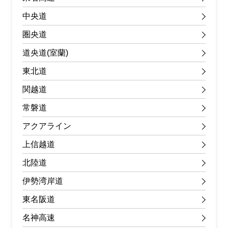
中央道
圏央道
道央道(室蘭)
東北道
関越道
常磐道
アクアライン
上信越道
北陸道
伊勢湾岸道
東名阪道
名神高速