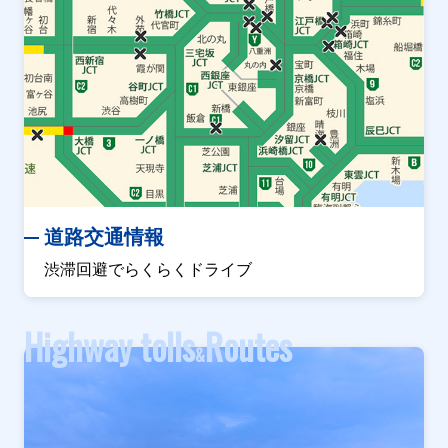
道路交通情報
渋滞回避でらくらくドライブ
Highway tolls
Routes
&