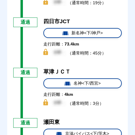
（通常時間：19分）
四日市JCT
通過
新名神<下/神戸>
走行距離：
73.4km
（通常時間：45分）
草津ＪＣＴ
通過
名神<下/西宮>
走行距離：
4km
（通常時間：3分）
瀬田東
通過
京滋バイパス<下/茨木>