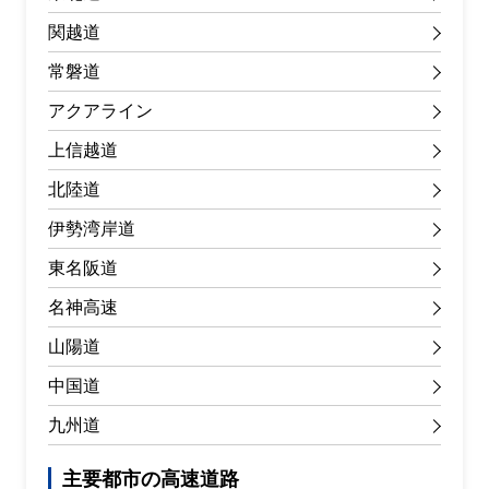
関越道
常磐道
アクアライン
上信越道
北陸道
伊勢湾岸道
東名阪道
名神高速
山陽道
中国道
九州道
主要都市の高速道路