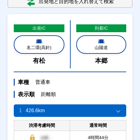
出発地と目的地を入れ替えて検索
出発
IC
到着
IC
名二環(高針)
山陽道
有松
本郷
車種
普通車
表示順
距離順
1
426.6km
渋滞考慮時間
通常時間
4時間44分