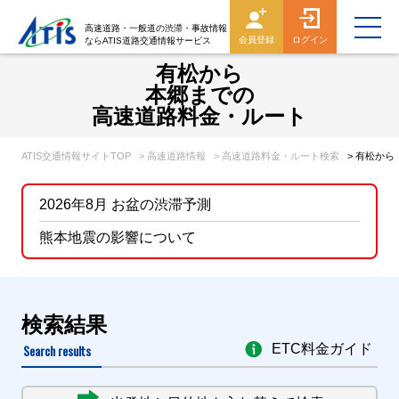
高速道路・一般道の渋滞・事故情報
会員登録
ログイン
ならATIS道路交通情報サービス
有松から
本郷までの
高速道路料金・ルート
ATIS交通情報サイトTOP
> 高速道路情報
> 高速道路料金・ルート検索
> 有松か
2026年8月 お盆の渋滞予測
熊本地震の影響について
検索結果
Search results
ETC料金ガイド