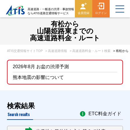
高速道路・一般道の渋滞・事故情報
会員登録
ログイン
ならATIS道路交通情報サービス
有松から
山陽姫路東までの
高速道路料金・ルート
ATIS交通情報サイトTOP
> 高速道路情報
> 高速道路料金・ルート検索
> 有松か
2026年8月 お盆の渋滞予測
熊本地震の影響について
検索結果
Search results
ETC料金ガイド