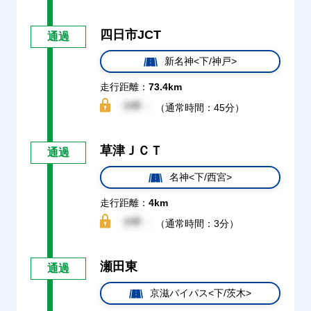
四日市JCT
通過
新名神<下/神戸>
走行距離：
73.4km
（通常時間：45分）
草津ＪＣＴ
通過
名神<下/西宮>
走行距離：
4km
（通常時間：3分）
瀬田東
通過
京滋バイパス<下/茨木>