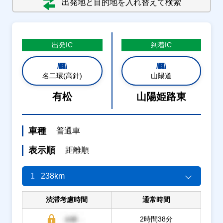
出発地と目的地を入れ替えて検索
出発
IC
到着
IC
名二環(高針)
山陽道
有松
山陽姫路東
車種
普通車
表示順
距離順
1
238km
渋滞考慮時間
通常時間
2時間38分