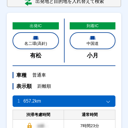
出発地と目的地を入れ替えて検索
出発
IC
到着
IC
名二環(高針)
中国道
有松
小月
車種
普通車
表示順
距離順
1
657.2km
渋滞考慮時間
通常時間
7時間23分