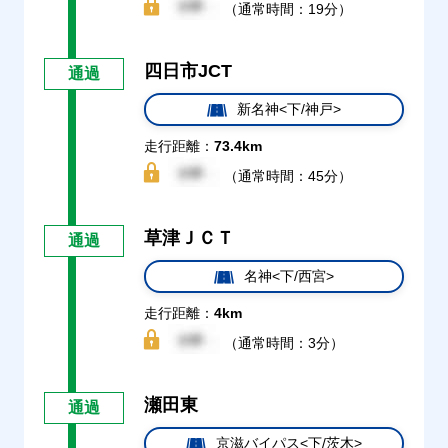
（通常時間：19分）
四日市JCT
通過
新名神<下/神戸>
走行距離：
73.4km
（通常時間：45分）
草津ＪＣＴ
通過
名神<下/西宮>
走行距離：
4km
（通常時間：3分）
瀬田東
通過
京滋バイパス<下/茨木>