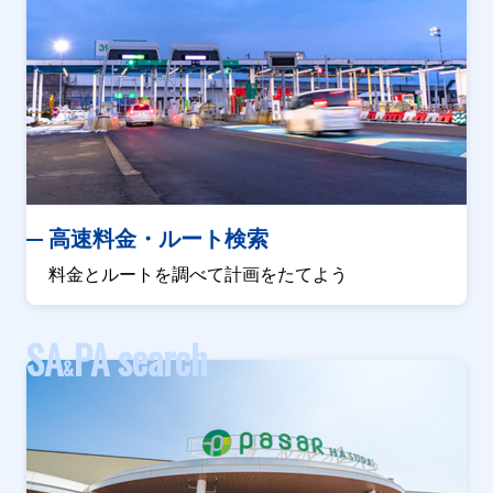
高速料金・ルート検索
料金とルートを調べて計画をたてよう
SA
PA search
&