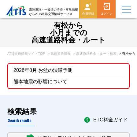
高速道路・一般道の渋滞・事故情報
会員登録
ログイン
ならATIS道路交通情報サービス
有松から
小月までの
高速道路料金・ルート
ATIS交通情報サイトTOP
> 高速道路情報
> 高速道路料金・ルート検索
> 有松か
2026年8月 お盆の渋滞予測
熊本地震の影響について
検索結果
Search results
ETC料金ガイド