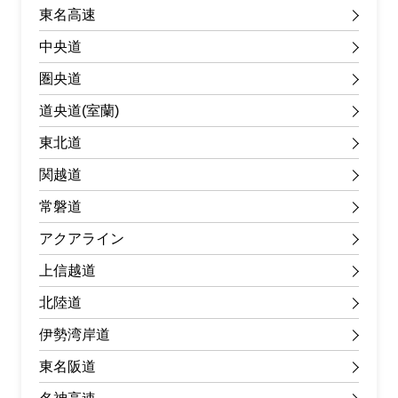
東名高速
中央道
圏央道
道央道(室蘭)
東北道
関越道
常磐道
アクアライン
上信越道
北陸道
伊勢湾岸道
東名阪道