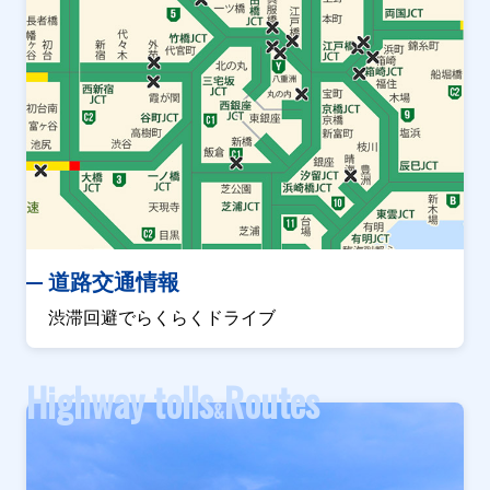
道路交通情報
渋滞回避でらくらくドライブ
Highway tolls
Routes
&