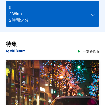
5
238km
2時間54分
特集
Special Feature
一覧を見る