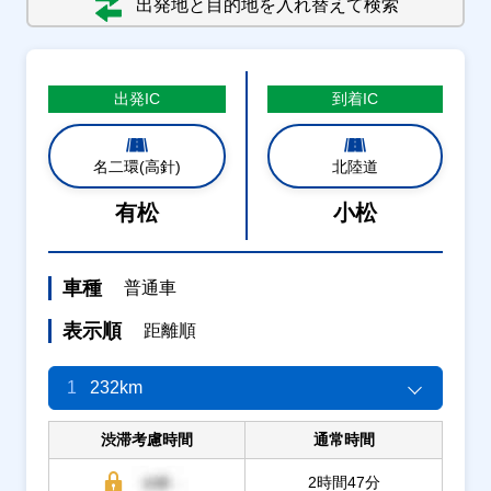
出発地と目的地を入れ替えて検索
出発
IC
到着
IC
名二環(高針)
北陸道
有松
小松
車種
普通車
表示順
距離順
1
232km
渋滞考慮時間
通常時間
2時間47分