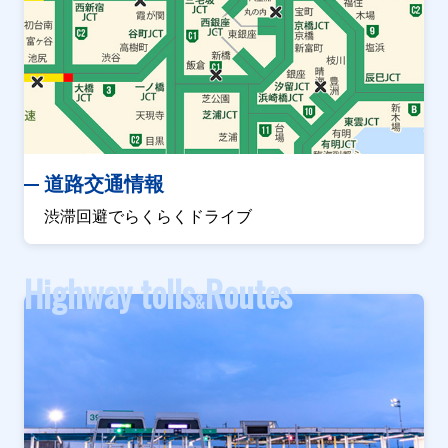
道路交通情報
渋滞回避でらくらくドライブ
Highway tolls
Routes
&