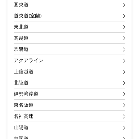
圏央道
道央道(室蘭)
東北道
関越道
常磐道
アクアライン
上信越道
北陸道
伊勢湾岸道
東名阪道
名神高速
山陽道
中国道