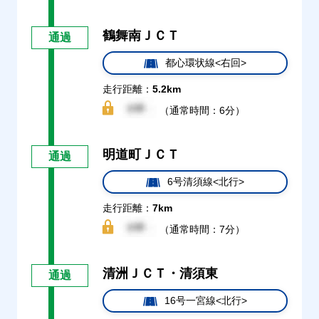
鶴舞南ＪＣＴ
通過
都心環状線<右回>
走行距離：
5.2km
（通常時間：6分）
明道町ＪＣＴ
通過
6号清須線<北行>
走行距離：
7km
（通常時間：7分）
清洲ＪＣＴ・清須東
通過
16号一宮線<北行>