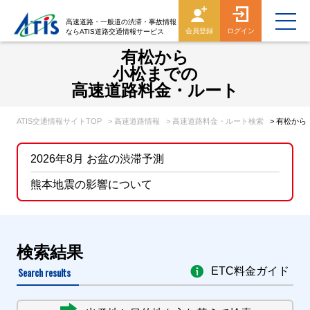
高速道路・一般道の渋滞・事故情報
会員登録
ログイン
ならATIS道路交通情報サービス
有松から
小松までの
高速道路料金・ルート
ATIS交通情報サイトTOP
> 高速道路情報
> 高速道路料金・ルート検索
> 有松か
2026年8月 お盆の渋滞予測
熊本地震の影響について
検索結果
Search results
ETC料金ガイド