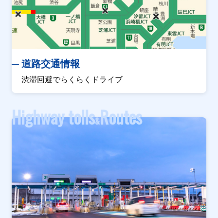
道路交通情報
渋滞回避でらくらくドライブ
Highway tolls
Routes
&