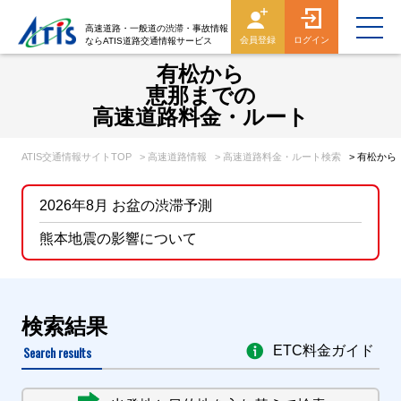
高速道路・一般道の渋滞・事故情報
会員登録
ログイン
ならATIS道路交通情報サービス
有松から
恵那までの
高速道路料金・ルート
ATIS交通情報サイトTOP
> 高速道路情報
> 高速道路料金・ルート検索
> 有松か
2026年8月 お盆の渋滞予測
熊本地震の影響について
検索結果
Search results
ETC料金ガイド