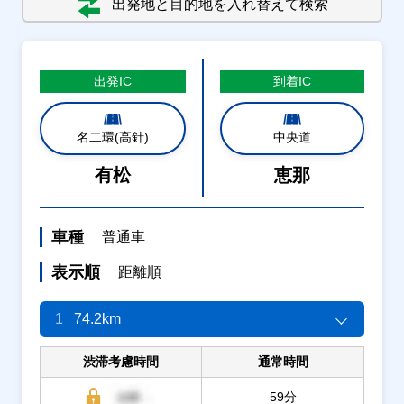
出発地と目的地を入れ替えて検索
出発
IC
到着
IC
名二環(高針)
中央道
有松
恵那
車種
普通車
表示順
距離順
1
74.2km
渋滞考慮時間
通常時間
59分