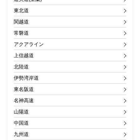
東北道
関越道
常磐道
アクアライン
上信越道
北陸道
伊勢湾岸道
東名阪道
名神高速
山陽道
中国道
九州道