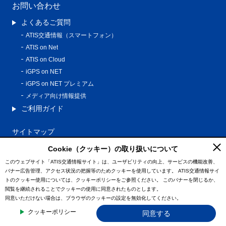
お問い合わせ
よくあるご質問
ATIS交通情報（スマートフォン）
ATIS on Net
ATIS on Cloud
iGPS on NET
iGPS on NET プレミアム
メディア向け情報提供
ご利用ガイド
サイトマップ
プライバシーポリシー
Cookie（クッキー）の取り扱いについて
利用規約
このウェブサイト「ATIS交通情報サイト」は、ユーザビリティの向上、サービスの機能改善、
バナー広告管理、アクセス状況の把握等のためクッキーを使用しています。
ATIS交通情報サイ
特定商取引法に基づく表記
トのクッキー使用については、クッキーポリシーをご参照ください。
このバナーを閉じるか、
情報の外部通信について
閲覧を継続されることでクッキーの使用に同意されたものとします。
同意いただけない場合は、ブラウザのクッキーの設定を無効化してください。
© ATIS Co.,Ltd. All Rights Reserved.
クッキーポリシー
同意する