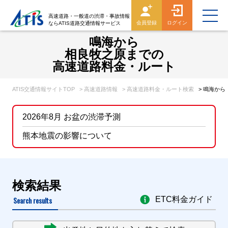
高速道路・一般道の渋滞・事故情報
会員登録
ログイン
ならATIS道路交通情報サービス
鳴海から
相良牧之原までの
高速道路料金・ルート
ATIS交通情報サイトTOP
> 高速道路情報
> 高速道路料金・ルート検索
> 鳴海か
2026年8月 お盆の渋滞予測
熊本地震の影響について
検索結果
Search results
ETC料金ガイド