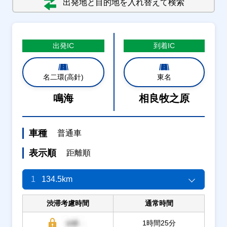
出発地と目的地を入れ替えて検索
出発
IC
到着
IC
名二環(高針)
東名
鳴海
相良牧之原
車種
普通車
表示順
距離順
1
134.5km
渋滞考慮時間
通常時間
1時間25分