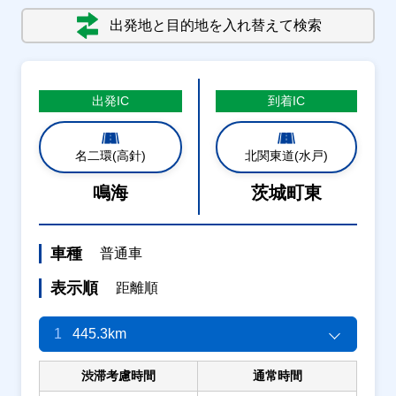
出発地と目的地を入れ替えて検索
出発
IC
到着
IC
名二環(高針)
北関東道(水戸)
鳴海
茨城町東
車種
普通車
表示順
距離順
1
445.3km
渋滞考慮時間
通常時間