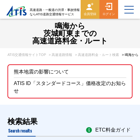
高速道路・一般道の渋滞・事故情報
会員登録
ログイン
ならATIS道路交通情報サービス
鳴海から
茨城町東までの
高速道路料金・ルート
ATIS交通情報サイトTOP
> 高速道路情報
> 高速道路料金・ルート検索
> 鳴海か
熊本地震の影響について
ATIS ID「スタンダードコース」価格改定のお知ら
せ
検索結果
Search results
ETC料金ガイド