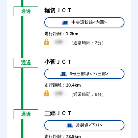
堀切ＪＣＴ
通過
中央環状線<内回>
走行距離：
1.2km
（通常時間：2分）
小菅ＪＣＴ
通過
6号三郷線<下/三郷>
走行距離：
10.4km
（通常時間：8分）
三郷ＪＣＴ
通過
常磐道<下り>
走行距離：
73.9km