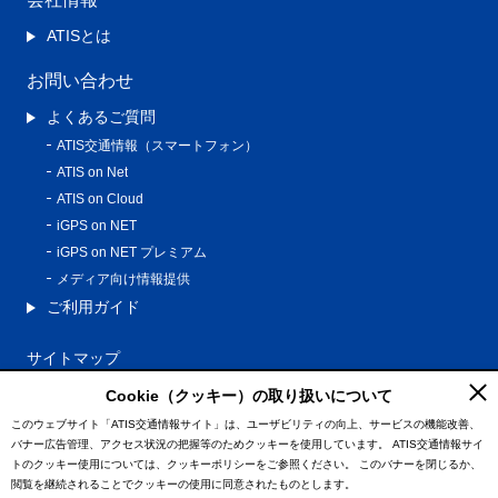
ATISとは
お問い合わせ
よくあるご質問
ATIS交通情報（スマートフォン）
ATIS on Net
ATIS on Cloud
iGPS on NET
iGPS on NET プレミアム
メディア向け情報提供
ご利用ガイド
サイトマップ
プライバシーポリシー
Cookie（クッキー）の取り扱いについて
利用規約
このウェブサイト「ATIS交通情報サイト」は、ユーザビリティの向上、サービスの機能改善、
バナー広告管理、アクセス状況の把握等のためクッキーを使用しています。
ATIS交通情報サイ
特定商取引法に基づく表記
トのクッキー使用については、クッキーポリシーをご参照ください。
このバナーを閉じるか、
情報の外部通信について
閲覧を継続されることでクッキーの使用に同意されたものとします。