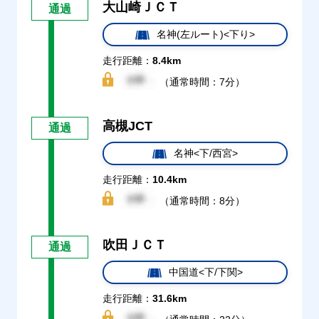
大山崎ＪＣＴ
通過
名神(左ルート)<下り>
走行距離：
8.4km
（通常時間：7分）
高槻JCT
通過
名神<下/西宮>
走行距離：
10.4km
（通常時間：8分）
吹田ＪＣＴ
通過
中国道<下/下関>
走行距離：
31.6km