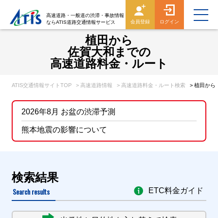
高速道路・一般道の渋滞・事故情報
会員登録
ログイン
ならATIS道路交通情報サービス
植田から
佐賀大和までの
高速道路料金・ルート
ATIS交通情報サイトTOP
> 高速道路情報
> 高速道路料金・ルート検索
> 植田か
2026年8月 お盆の渋滞予測
熊本地震の影響について
検索結果
Search results
ETC料金ガイド