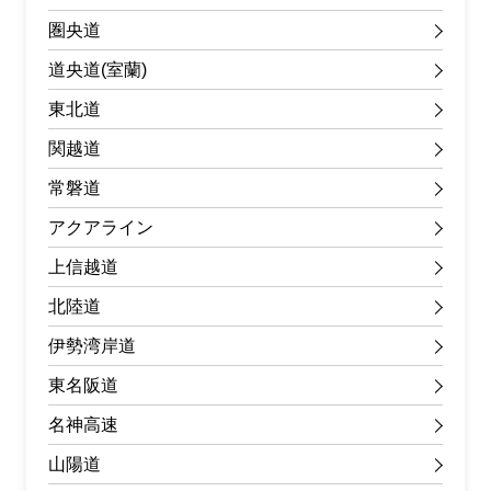
圏央道
道央道(室蘭)
東北道
関越道
常磐道
アクアライン
上信越道
北陸道
伊勢湾岸道
東名阪道
名神高速
山陽道