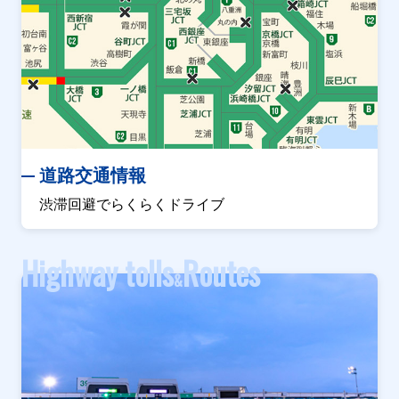
道路交通情報
渋滞回避でらくらくドライブ
Highway tolls
Routes
&