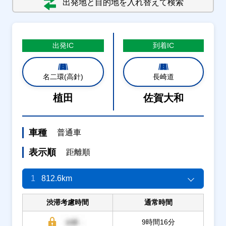
出発地と目的地を入れ替えて検索
出発
IC
到着
IC
名二環(高針)
長崎道
植田
佐賀大和
車種
普通車
表示順
距離順
1
812.6km
渋滞考慮時間
通常時間
9時間16分