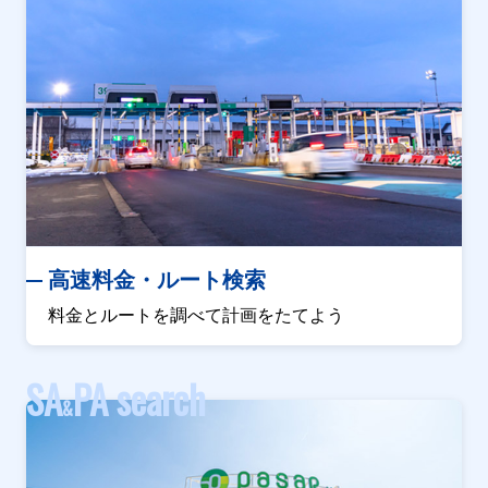
高速料金・ルート検索
料金とルートを調べて計画をたてよう
SA
PA search
&