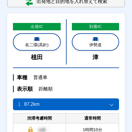
出発地と目的地を入れ替えて検索
出発
IC
到着
IC
名二環(高針)
伊勢道
植田
津
車種
普通車
表示順
距離順
1
87.2km
渋滞考慮時間
通常時間
1時間10分