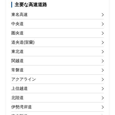
主要な高速道路
東名高速
中央道
圏央道
道央道(室蘭)
東北道
関越道
常磐道
アクアライン
上信越道
北陸道
伊勢湾岸道