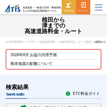
高速道路・一般道の渋滞・事故情報
会員登録
ログイン
ならATIS道路交通情報サービス
植田から
津までの
高速道路料金・ルート
ATIS交通情報サイトTOP
> 高速道路情報
> 高速道路料金・ルート検索
> 植田か
2026年8月 お盆の渋滞予測
熊本地震の影響について
検索結果
Search results
ETC料金ガイド