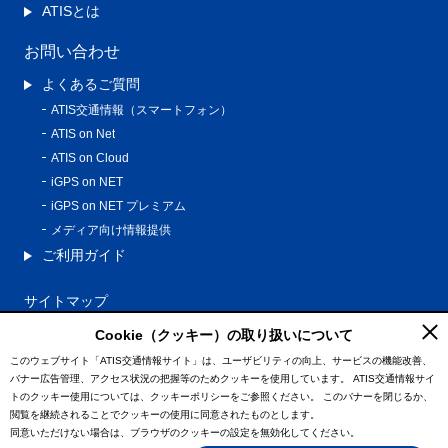
ATISとは
お問い合わせ
よくあるご質問
ATIS交通情報（スマートフォン）
ATIS on Net
ATIS on Cloud
iGPS on NET
iGPS on NET プレミアム
メディア向け情報提供
ご利用ガイド
サイトマップ
プライバシーポリシー
Cookie（クッキー）の取り扱いについて
利用規約
このウェブサイト「ATIS交通情報サイト」は、ユーザビリティの向上、サービスの機能改善、
バナー広告管理、アクセス状況の把握等のためクッキーを使用しています。
ATIS交通情報サイ
特定商取引法に基づく表記
トのクッキー使用については、クッキーポリシーをご参照ください。
このバナーを閉じるか、
情報の外部通信について
閲覧を継続されることでクッキーの使用に同意されたものとします。
同意いただけない場合は、ブラウザのクッキーの設定を無効化してください。