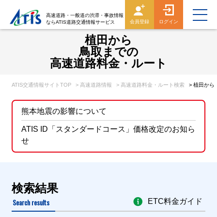
高速道路・一般道の渋滞・事故情報
会員登録
ログイン
ならATIS道路交通情報サービス
植田から
鳥取までの
高速道路料金・ルート
ATIS交通情報サイトTOP
> 高速道路情報
> 高速道路料金・ルート検索
> 植田か
熊本地震の影響について
ATIS ID「スタンダードコース」価格改定のお知ら
せ
検索結果
Search results
ETC料金ガイド