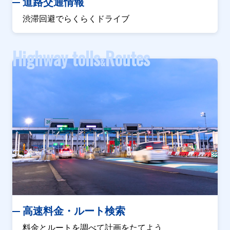
道路交通情報
渋滞回避でらくらくドライブ
Highway tolls
Routes
&
高速料金・ルート検索
料金とルートを調べて計画をたてよう