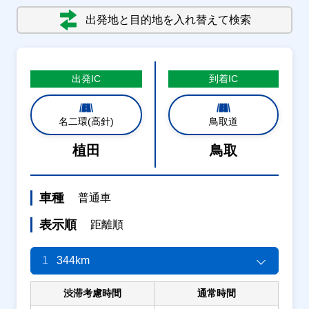
出発地と目的地を入れ替えて検索
出発
IC
到着
IC
名二環(高針)
鳥取道
植田
鳥取
車種
普通車
表示順
距離順
1
344km
渋滞考慮時間
通常時間