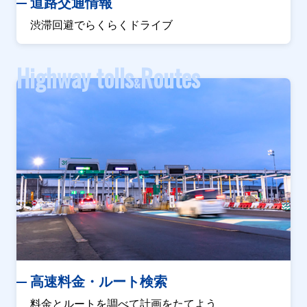
道路交通情報
渋滞回避でらくらくドライブ
Highway tolls
Routes
&
高速料金・ルート検索
料金とルートを調べて計画をたてよう