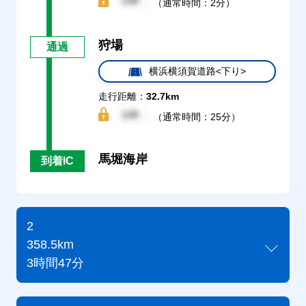
（通常時間：2分）
狩場
通過
横浜横須賀道路<下り>
走行距離：
32.7km
（通常時間：25分）
馬堀海岸
到着IC
2
358.5km
3時間47分