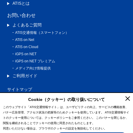
ATISとは
お問い合わせ
よくあるご質問
ATIS交通情報（スマートフォン）
ATIS on Net
ATIS on Cloud
iGPS on NET
iGPS on NET プレミアム
メディア向け情報提供
ご利用ガイド
サイトマップ
プライバシーポリシー
Cookie（クッキー）の取り扱いについて
利用規約
このウェブサイト「ATIS交通情報サイト」は、ユーザビリティの向上、サービスの機能改善、
バナー広告管理、アクセス状況の把握等のためクッキーを使用しています。
ATIS交通情報サイ
特定商取引法に基づく表記
トのクッキー使用については、クッキーポリシーをご参照ください。
このバナーを閉じるか、
情報の外部通信について
閲覧を継続されることでクッキーの使用に同意されたものとします。
同意いただけない場合は、ブラウザのクッキーの設定を無効化してください。