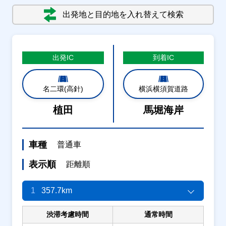
出発地と目的地を入れ替えて検索
出発
IC
到着
IC
名二環(高針)
横浜横須賀道路
植田
馬堀海岸
車種
普通車
表示順
距離順
1
357.7km
渋滞考慮時間
通常時間