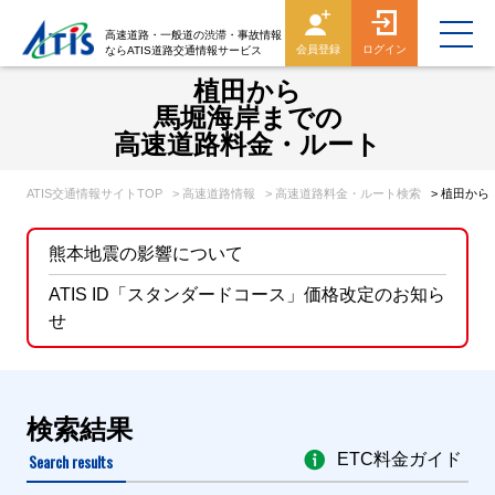
高速道路・一般道の渋滞・事故情報
会員登録
ログイン
ならATIS道路交通情報サービス
植田から
馬堀海岸までの
高速道路料金・ルート
ATIS交通情報サイトTOP
> 高速道路情報
> 高速道路料金・ルート検索
> 植田か
熊本地震の影響について
ATIS ID「スタンダードコース」価格改定のお知ら
せ
検索結果
Search results
ETC料金ガイド