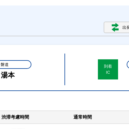
出
常磐道
到着
IC
き湯本
渋滞考慮時間
通常時間