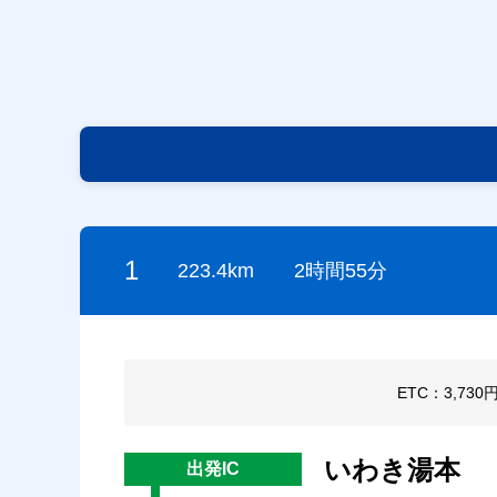
1
223.4km
2時間55分
ETC：3,730
いわき湯本
出発IC