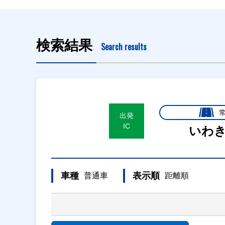
検索結果
Search results
出発
IC
いわ
車種
表示順
普通車
距離順