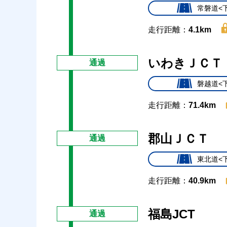
常磐道<
走行距離：
4.1km
いわきＪＣＴ
通過
磐越道<
走行距離：
71.4km
郡山ＪＣＴ
通過
東北道<
走行距離：
40.9km
福島JCT
通過