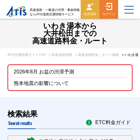
高速道路・一般道の渋滞・事故情報
会員登録
ログイン
ならATIS道路交通情報サービス
いわき湯本から
大井松田までの
高速道路料金・ルート
ATIS交通情報サイトTOP
> 高速道路情報
> 高速道路料金・ルート検索
> いわき
2026年8月 お盆の渋滞予測
熊本地震の影響について
検索結果
Search results
ETC料金ガイド