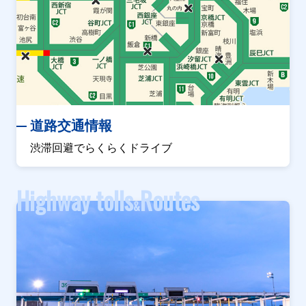
道路交通情報
渋滞回避でらくらくドライブ
Highway tolls
Routes
&