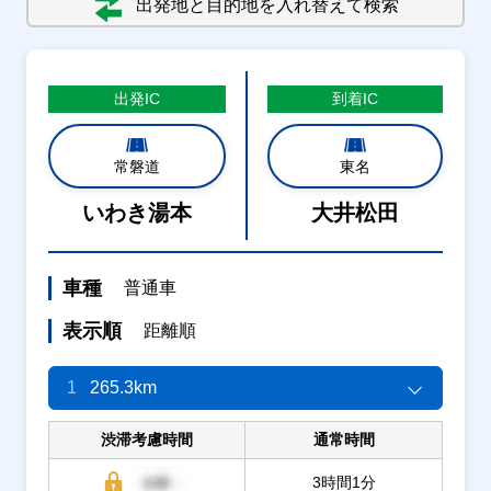
出発地と目的地を入れ替えて検索
出発
IC
到着
IC
常磐道
東名
いわき湯本
大井松田
車種
普通車
表示順
距離順
1
265.3km
渋滞考慮時間
通常時間
3時間1分