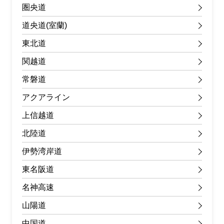
圏央道
道央道(室蘭)
東北道
関越道
常磐道
アクアライン
上信越道
北陸道
伊勢湾岸道
東名阪道
名神高速
山陽道
中国道