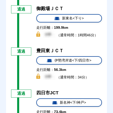
御殿場ＪＣＴ
通過
新東名<下り>
走行距離：
199.9km
（通常時間：1時間46分）
豊田東ＪＣＴ
通過
伊勢湾岸道<下/四日市>
走行距離：
56.3km
（通常時間：34分）
四日市JCT
通過
新名神<下/神戸>
走行距離：
73.4km