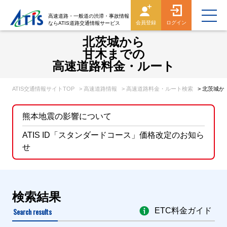
高速道路・一般道の渋滞・事故情報
会員登録
ログイン
ならATIS道路交通情報サービス
北茨城から
甘木までの
高速道路料金・ルート
ATIS交通情報サイトTOP
> 高速道路情報
> 高速道路料金・ルート検索
> 北茨城
熊本地震の影響について
ATIS ID「スタンダードコース」価格改定のお知ら
せ
検索結果
Search results
ETC料金ガイド