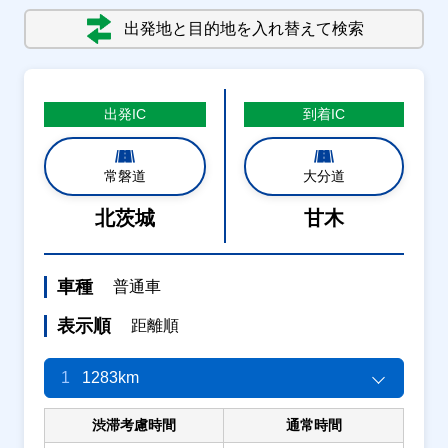
出発地と目的地を入れ替えて検索
出発
IC
到着
IC
常磐道
大分道
北茨城
甘木
車種
普通車
表示順
距離順
1
1283km
渋滞考慮時間
通常時間