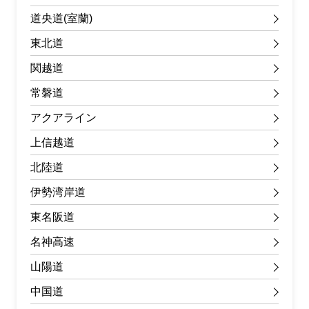
道央道(室蘭)
東北道
関越道
常磐道
アクアライン
上信越道
北陸道
伊勢湾岸道
東名阪道
名神高速
山陽道
中国道