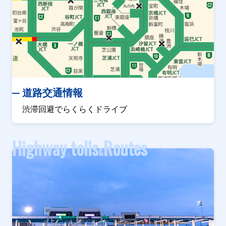
道路交通情報
渋滞回避でらくらくドライブ
Highway tolls
Routes
&