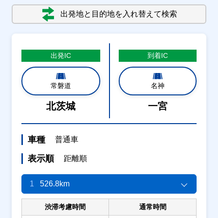
出発地と目的地を入れ替えて検索
出発
IC
到着
IC
常磐道
名神
北茨城
一宮
車種
普通車
表示順
距離順
1
526.8km
渋滞考慮時間
通常時間