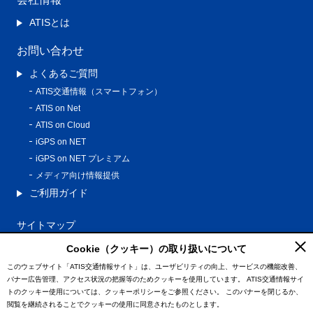
ATISとは
お問い合わせ
よくあるご質問
ATIS交通情報（スマートフォン）
ATIS on Net
ATIS on Cloud
iGPS on NET
iGPS on NET プレミアム
メディア向け情報提供
ご利用ガイド
サイトマップ
プライバシーポリシー
Cookie（クッキー）の取り扱いについて
利用規約
このウェブサイト「ATIS交通情報サイト」は、ユーザビリティの向上、サービスの機能改善、
バナー広告管理、アクセス状況の把握等のためクッキーを使用しています。
ATIS交通情報サイ
特定商取引法に基づく表記
トのクッキー使用については、クッキーポリシーをご参照ください。
このバナーを閉じるか、
情報の外部通信について
閲覧を継続されることでクッキーの使用に同意されたものとします。