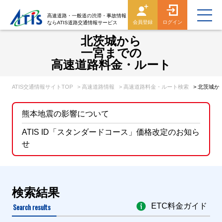
高速道路・一般道の渋滞・事故情報
会員登録
ログイン
ならATIS道路交通情報サービス
北茨城から
一宮までの
高速道路料金・ルート
ATIS交通情報サイトTOP
> 高速道路情報
> 高速道路料金・ルート検索
> 北茨城
熊本地震の影響について
ATIS ID「スタンダードコース」価格改定のお知ら
せ
検索結果
Search results
ETC料金ガイド