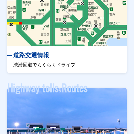
道路交通情報
渋滞回避でらくらくドライブ
Highway tolls
Routes
&