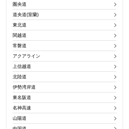
圏央道
道央道(室蘭)
東北道
関越道
常磐道
アクアライン
上信越道
北陸道
伊勢湾岸道
東名阪道
名神高速
山陽道
中国道