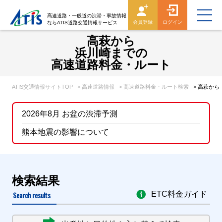
高速道路・一般道の渋滞・事故情報
会員登録
ログイン
ならATIS道路交通情報サービス
高萩から
浜川崎までの
高速道路料金・ルート
ATIS交通情報サイトTOP
> 高速道路情報
> 高速道路料金・ルート検索
> 高萩か
2026年8月 お盆の渋滞予測
熊本地震の影響について
検索結果
Search results
ETC料金ガイド