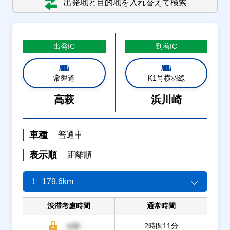
出発地と目的地を入れ替えて検索
出発
IC
到着
IC
常磐道
K1号横羽線
高萩
浜川崎
車種
普通車
表示順
距離順
1
179.6km
渋滞考慮時間
通常時間
2時間11分