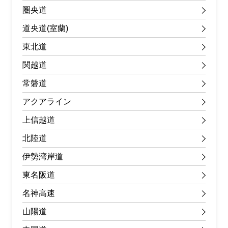
圏央道
道央道(室蘭)
東北道
関越道
常磐道
アクアライン
上信越道
北陸道
伊勢湾岸道
東名阪道
名神高速
山陽道