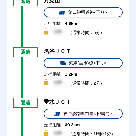
月見山
通過
第二神明道路<下り>
走行距離：
4.8km
（通常時間：5分）
名谷ＪＣＴ
通過
湾岸(垂水)線<下り>
走行距離：
1.2km
（通常時間：2分）
垂水ＪＣＴ
通過
神戸淡路鳴門道<下/鳴門>
走行距離：
80.2km
（通常時間：1時間1分）