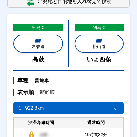
出発地と目的地を入れ替えて検索
出発
IC
到着
IC
常磐道
松山道
高萩
いよ西条
車種
普通車
表示順
距離順
1
922.8km
渋滞考慮時間
通常時間
10時間32分