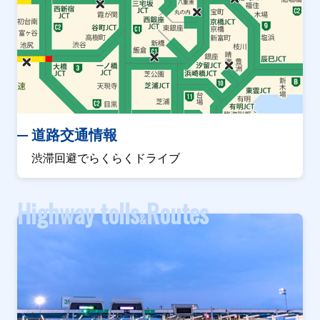
道路交通情報
渋滞回避でらくらくドライブ
Highway tolls
Routes
&