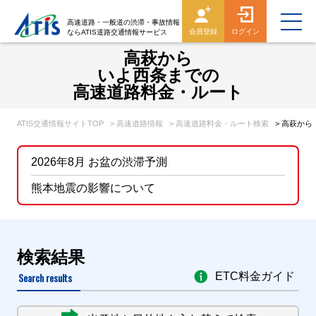
高速道路・一般道の渋滞・事故情報
会員登録
ログイン
ならATIS道路交通情報サービス
高萩から
いよ西条までの
高速道路料金・ルート
ATIS交通情報サイトTOP
> 高速道路情報
> 高速道路料金・ルート検索
> 高萩か
2026年8月 お盆の渋滞予測
熊本地震の影響について
検索結果
Search results
ETC料金ガイド