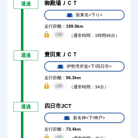
御殿場ＪＣＴ
通過
新東名<下り>
走行距離：
199.9km
（通常時間：1時間46分）
豊田東ＪＣＴ
通過
伊勢湾岸道<下/四日市>
走行距離：
56.3km
（通常時間：34分）
四日市JCT
通過
新名神<下/神戸>
走行距離：
73.4km