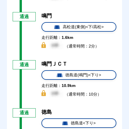
鳴門
通過
高松道(東側)<下/高松>
走行距離：
1.6km
（通常時間：2分）
鳴門ＪＣＴ
通過
徳島道(鳴門)<下り>
走行距離：
10.9km
（通常時間：10分）
徳島
通過
徳島道<下り>