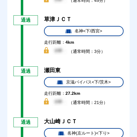
（通常時間：45分）
草津ＪＣＴ
通過
名神<下/西宮>
走行距離：
4km
（通常時間：3分）
瀬田東
通過
京滋バイパス<下/茨木>
走行距離：
27.2km
（通常時間：21分）
大山崎ＪＣＴ
通過
名神(左ルート)<下り>