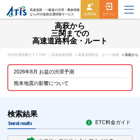
高速道路・一般道の渋滞・事故情報
会員登録
ログイン
ならATIS道路交通情報サービス
高萩から
三関までの
高速道路料金・ルート
ATIS交通情報サイトTOP
> 高速道路情報
> 高速道路料金・ルート検索
> 高萩か
2026年8月 お盆の渋滞予測
熊本地震の影響について
検索結果
Search results
ETC料金ガイド