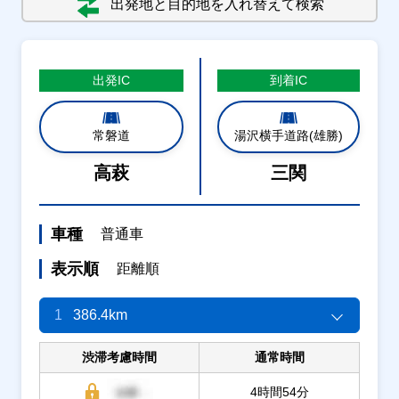
出発地と目的地を入れ替えて検索
出発
IC
到着
IC
常磐道
湯沢横手道路(雄勝)
高萩
三関
車種
普通車
表示順
距離順
1
386.4km
渋滞考慮時間
通常時間
4時間54分