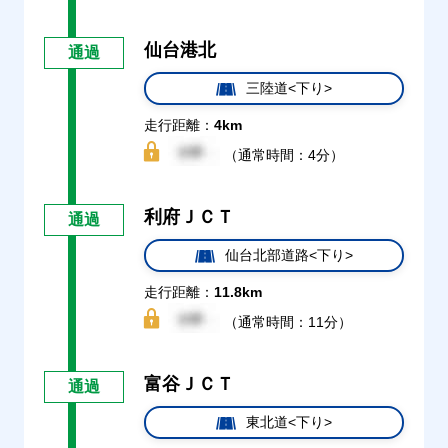
仙台港北
通過
三陸道<下り>
走行距離：
4km
（通常時間：4分）
利府ＪＣＴ
通過
仙台北部道路<下り>
走行距離：
11.8km
（通常時間：11分）
富谷ＪＣＴ
通過
東北道<下り>