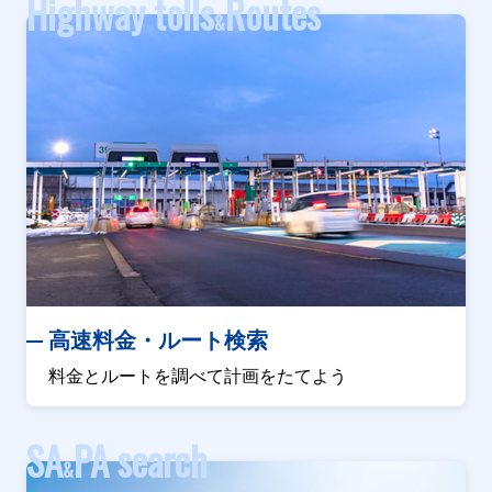
Highway tolls
Routes
&
高速料金・ルート検索
料金とルートを調べて計画をたてよう
SA
PA search
&