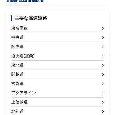
Transportation information
主要な高速道路
東名高速
中央道
圏央道
道央道(室蘭)
東北道
関越道
常磐道
アクアライン
上信越道
北陸道