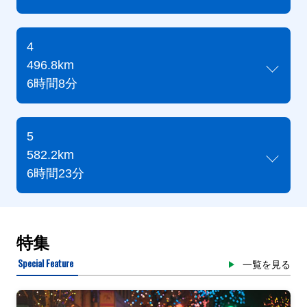
4
496.8km
6時間8分
5
582.2km
6時間23分
特集
Special Feature
一覧を見る