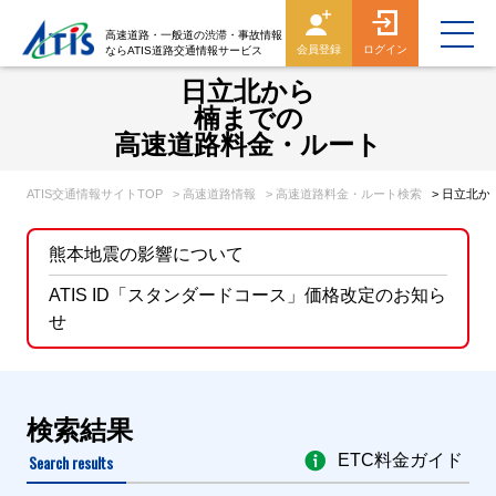
高速道路・一般道の渋滞・事故情報
会員登録
ログイン
ならATIS道路交通情報サービス
日立北から
楠までの
高速道路料金・ルート
ATIS交通情報サイトTOP
> 高速道路情報
> 高速道路料金・ルート検索
> 日立北
熊本地震の影響について
ATIS ID「スタンダードコース」価格改定のお知ら
せ
検索結果
Search results
ETC料金ガイド