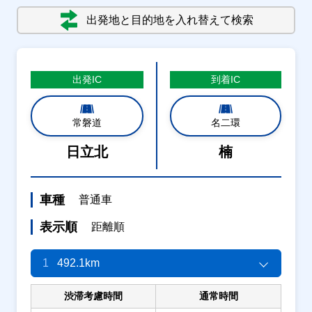
出発地と目的地を入れ替えて検索
出発
IC
到着
IC
常磐道
名二環
日立北
楠
車種
普通車
表示順
距離順
1
492.1km
渋滞考慮時間
通常時間