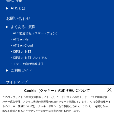
ATISとは
お問い合わせ
よくあるご質問
ATIS交通情報（スマートフォン）
ATIS on Net
ATIS on Cloud
iGPS on NET
iGPS on NET プレミアム
メディア向け情報提供
ご利用ガイド
サイトマップ
プライバシーポリシー
Cookie（クッキー）の取り扱いについて
利用規約
このウェブサイト「ATIS交通情報サイト」は、ユーザビリティの向上、サービスの機能改善、
バナー広告管理、アクセス状況の把握等のためクッキーを使用しています。
ATIS交通情報サイ
特定商取引法に基づく表記
トのクッキー使用については、クッキーポリシーをご参照ください。
このバナーを閉じるか、
情報の外部通信について
閲覧を継続されることでクッキーの使用に同意されたものとします。