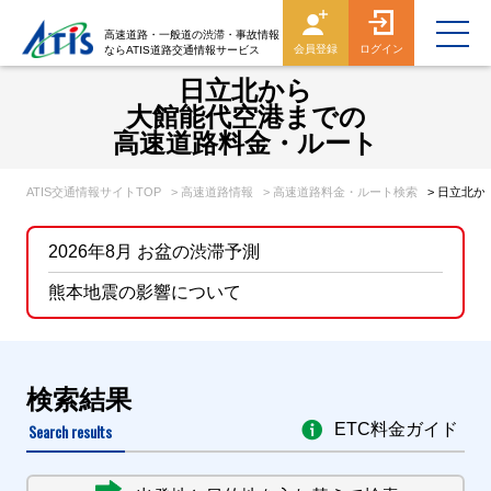
高速道路・一般道の渋滞・事故情報
会員登録
ログイン
ならATIS道路交通情報サービス
日立北から
大館能代空港までの
高速道路料金・ルート
ATIS交通情報サイトTOP
> 高速道路情報
> 高速道路料金・ルート検索
> 日立北
2026年8月 お盆の渋滞予測
熊本地震の影響について
検索結果
Search results
ETC料金ガイド