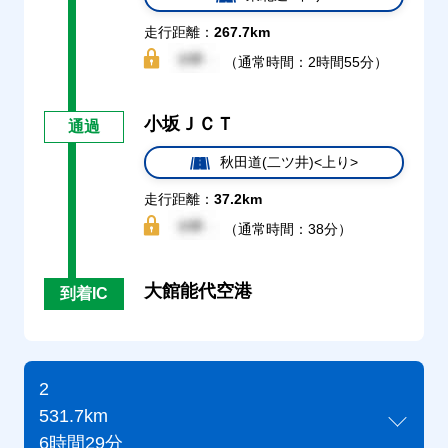
走行距離：
267.7km
（通常時間：2時間55分）
小坂ＪＣＴ
通過
秋田道(二ツ井)<上り>
走行距離：
37.2km
（通常時間：38分）
大館能代空港
到着IC
2
531.7km
6時間29分