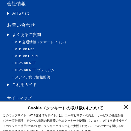
会社情報
ATISとは
お問い合わせ
よくあるご質問
ATIS交通情報（スマートフォン）
ATIS on Net
ATIS on Cloud
iGPS on NET
iGPS on NET プレミアム
メディア向け情報提供
ご利用ガイド
サイトマップ
プライバシーポリシー
Cookie（クッキー）の取り扱いについて
利用規約
このウェブサイト「ATIS交通情報サイト」は、ユーザビリティの向上、サービスの機能改善、
バナー広告管理、アクセス状況の把握等のためクッキーを使用しています。
ATIS交通情報サイ
特定商取引法に基づく表記
トのクッキー使用については、クッキーポリシーをご参照ください。
このバナーを閉じるか、
情報の外部通信について