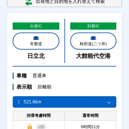
出発地と目的地を入れ替えて検索
出発
IC
到着
IC
常磐道
秋田道(二ツ井)
日立北
大館能代空港
車種
普通車
表示順
距離順
1
521.6km
渋滞考慮時間
通常時間
6時間21分