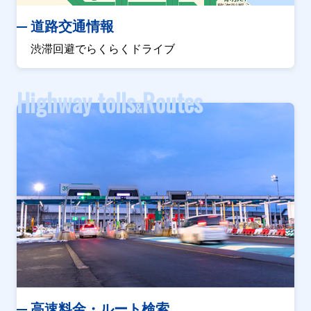
道路交通情報
渋滞回避でらくらくドライブ
Highway tolls
Routes
&
高速料金・ルート検索