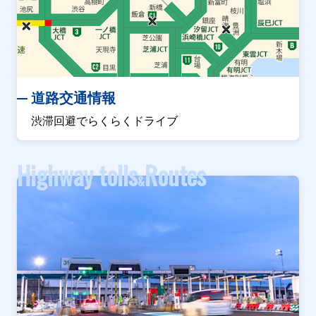
道路交通情報
渋滞回避でらくらくドライブ
Highway tolls
Routes
&