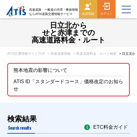
高速道路・一般道の渋滞・事故情報
会員登録
ログイン
ならATIS道路交通情報サービス
日立北から
せと赤津までの
高速道路料金・ルート
ATIS交通情報サイトTOP
> 高速道路情報
> 高速道路料金・ルート検索
> 日立北
熊本地震の影響について
ATIS ID「スタンダードコース」価格改定のお知ら
せ
検索結果
Search results
ETC料金ガイド