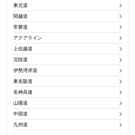
東北道
関越道
常磐道
アクアライン
上信越道
北陸道
伊勢湾岸道
東名阪道
名神高速
山陽道
中国道
九州道