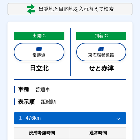
出発地と目的地を入れ替えて検索
出発
IC
到着
IC
常磐道
東海環状道路
日立北
せと赤津
車種
普通車
表示順
距離順
1
476km
渋滞考慮時間
通常時間