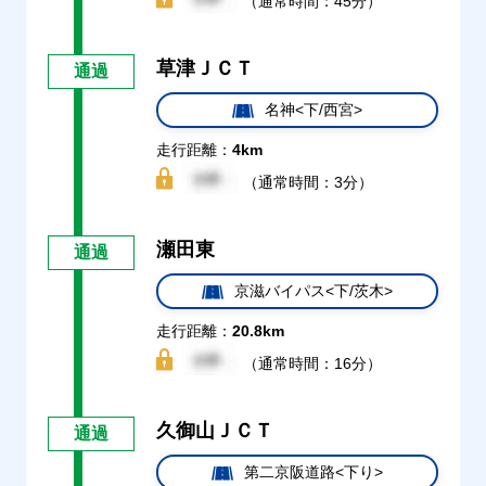
（通常時間：45分）
草津ＪＣＴ
通過
名神<下/西宮>
走行距離：
4km
（通常時間：3分）
瀬田東
通過
京滋バイパス<下/茨木>
走行距離：
20.8km
（通常時間：16分）
久御山ＪＣＴ
通過
第二京阪道路<下り>