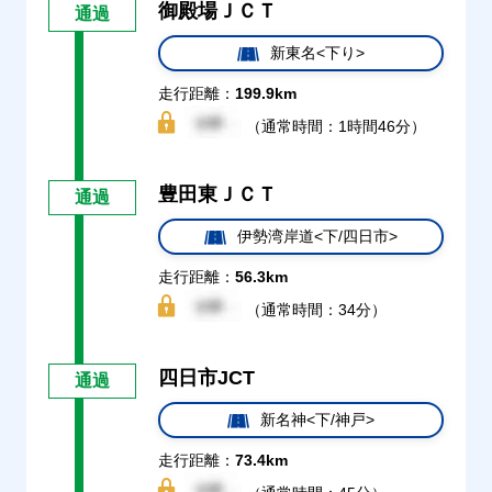
御殿場ＪＣＴ
通過
新東名<下り>
走行距離：
199.9km
（通常時間：1時間46分）
豊田東ＪＣＴ
通過
伊勢湾岸道<下/四日市>
走行距離：
56.3km
（通常時間：34分）
四日市JCT
通過
新名神<下/神戸>
走行距離：
73.4km