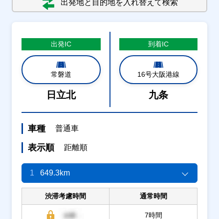
出発地と目的地を入れ替えて検索
出発
IC
到着
IC
常磐道
16号大阪港線
日立北
九条
車種
普通車
表示順
距離順
1
649.3km
渋滞考慮時間
通常時間
7時間