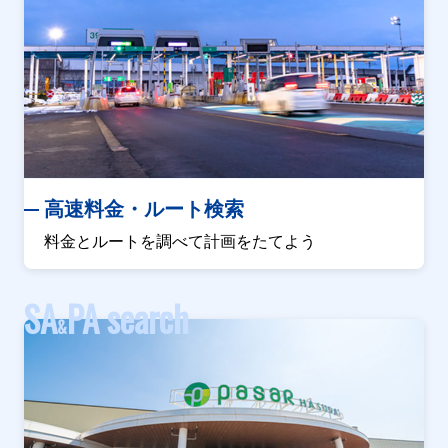
高速料金・ルート検索
料金とルートを調べて計画をたてよう
SA
PA search
&