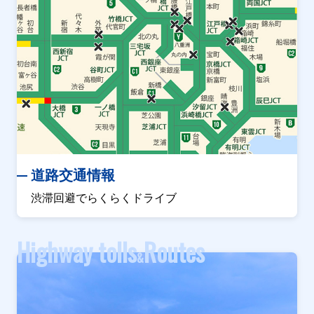
道路交通情報
渋滞回避でらくらくドライブ
Highway tolls
Routes
&