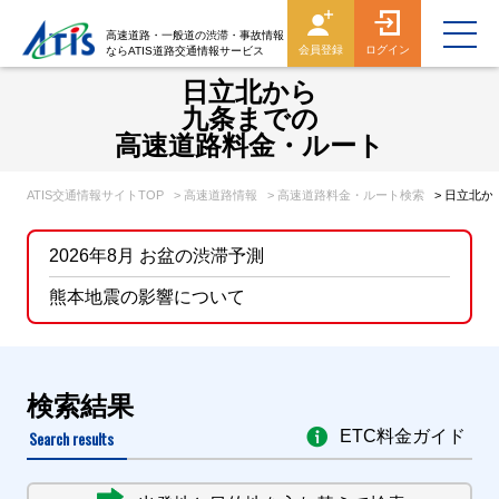
高速道路・一般道の渋滞・事故情報
会員登録
ログイン
ならATIS道路交通情報サービス
日立北から
九条までの
高速道路料金・ルート
ATIS交通情報サイトTOP
> 高速道路情報
> 高速道路料金・ルート検索
> 日立北
2026年8月 お盆の渋滞予測
熊本地震の影響について
検索結果
Search results
ETC料金ガイド