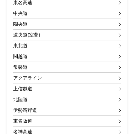
東名高速
中央道
圏央道
道央道(室蘭)
東北道
関越道
常磐道
アクアライン
上信越道
北陸道
伊勢湾岸道
東名阪道
名神高速