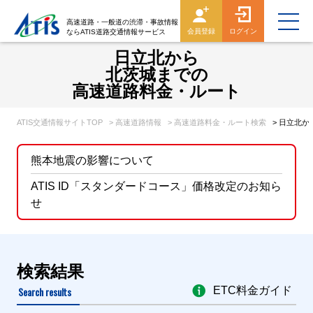
高速道路・一般道の渋滞・事故情報
会員登録
ログイン
ならATIS道路交通情報サービス
日立北から
北茨城までの
高速道路料金・ルート
ATIS交通情報サイトTOP
> 高速道路情報
> 高速道路料金・ルート検索
> 日立北
熊本地震の影響について
ATIS ID「スタンダードコース」価格改定のお知ら
せ
検索結果
Search results
ETC料金ガイド