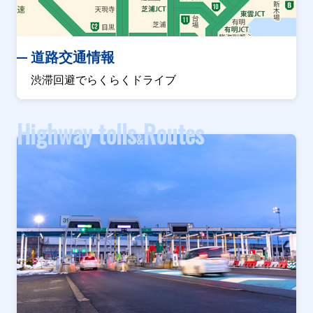
道路交通情報
渋滞回避でらくらくドライブ
Highway tolls
Routes
&