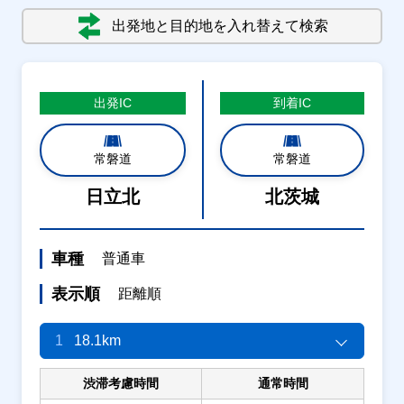
出発地と目的地を入れ替えて検索
出発
IC
到着
IC
常磐道
常磐道
日立北
北茨城
車種
普通車
表示順
距離順
1
18.1km
渋滞考慮時間
通常時間