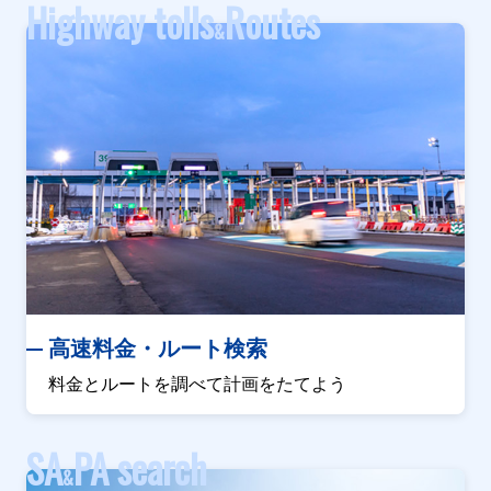
Highway tolls
Routes
&
高速料金・ルート検索
料金とルートを調べて計画をたてよう
SA
PA search
&