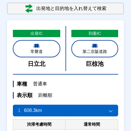
出発地と目的地を入れ替えて検索
出発
IC
到着
IC
常磐道
第二京阪道路
日立北
巨椋池
車種
普通車
表示順
距離順
1
608.3km
渋滞考慮時間
通常時間