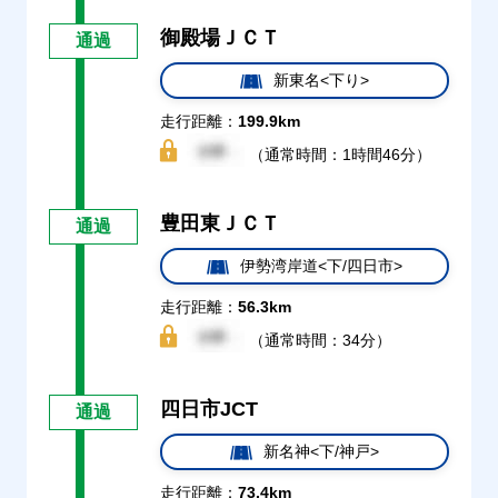
御殿場ＪＣＴ
通過
新東名<下り>
走行距離：
199.9km
（通常時間：1時間46分）
豊田東ＪＣＴ
通過
伊勢湾岸道<下/四日市>
走行距離：
56.3km
（通常時間：34分）
四日市JCT
通過
新名神<下/神戸>
走行距離：
73.4km