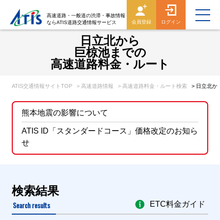
高速道路・一般道の渋滞・事故情報
会員登録
ログイン
ならATIS道路交通情報サービス
日立北から
巨椋池までの
高速道路料金・ルート
ATIS交通情報サイトTOP
> 高速道路情報
> 高速道路料金・ルート検索
> 日立北
熊本地震の影響について
ATIS ID「スタンダードコース」価格改定のお知ら
せ
検索結果
Search results
ETC料金ガイド