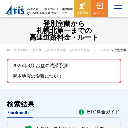
高速道路・一般道の渋滞・事故情報
会員登録
ログイン
ならATIS道路交通情報サービス
登別室蘭から
札幌北第一までの
高速道路料金・ルート
ATIS交通情報サイトTOP
> 高速道路情報
> 高速道路料金・ルート検索
> 登別室
2026年8月 お盆の渋滞予測
熊本地震の影響について
検索結果
Search results
ETC料金ガイド