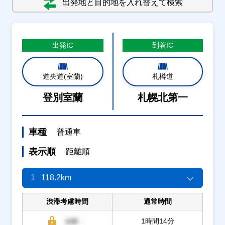
出発地と目的地を入れ替えて検索
出発
IC
到着
IC
道央道(室蘭)
札樽道
登別室蘭
札幌北第一
車種
普通車
表示順
距離順
1
118.2km
渋滞考慮時間
通常時間
1時間14分