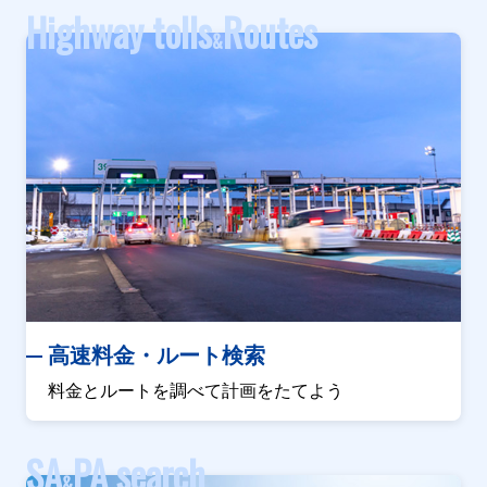
Highway tolls
Routes
&
高速料金・ルート検索
料金とルートを調べて計画をたてよう
SA
PA search
&