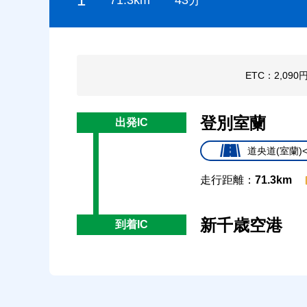
ETC：2,090
登別室蘭
出発IC
道央道(室蘭)
走行距離：
71.3km
新千歳空港
到着IC