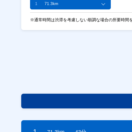
1
71.3km
※通常時間は渋滞を考慮しない順調な場合の所要時間
1
71.3km
43分