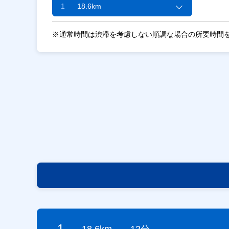
1
18.6km
※通常時間は渋滞を考慮しない順調な場合の所要時間
1
18.6km
12分